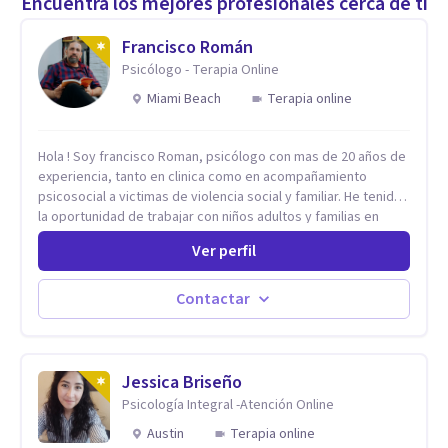
Encuentra los mejores profesionales cerca de ti
Francisco Román
Psicólogo - Terapia Online
Miami Beach
Terapia online
Hola ! Soy francisco Roman, psicólogo con mas de 20 años de
experiencia, tanto en clinica como en acompañamiento
psicosocial a victimas de violencia social y familiar. He tenido
la oportunidad de trabajar con niños adultos y familias en
todos los espacios y esto me ha dado un una variedad de
Ver perfil
aprendizajes que ahora pongo a tu disposicion. En la
actualidad puedo atenderte de manera presencial y/o virtual,
de lunes a sabado. el costo de cada sesión lo acordamos en
Contactar
el primer contacto
Jessica Briseño
Psicología Integral -Atención Online
Austin
Terapia online