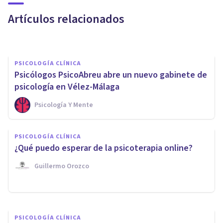
agotada
Artículos relacionados
Psonríe
PSICOLOGÍA CLÍNICA
Psicólogos PsicoAbreu abre un nuevo gabinete de
psicología en Vélez-Málaga
Psicología Y Mente
PSICOLOGÍA CLÍNICA
Terapia de ensayo en
PSICOLOGÍA CLÍNICA
imaginación: ¿en qué consiste
¿Qué puedo esperar de la psicoterapia online?
y cómo funciona?
Guillermo Orozco
Laura Ruiz Mitjana
PSICOLOGÍA CLÍNICA