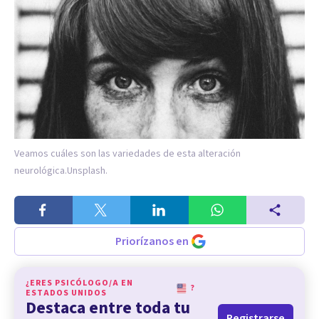
Veamos cuáles son las variedades de esta alteración
neurológica.
Unsplash.
Priorízanos en
¿ERES PSICÓLOGO/A EN
?
ESTADOS UNIDOS
Destaca entre toda tu
Registrarse