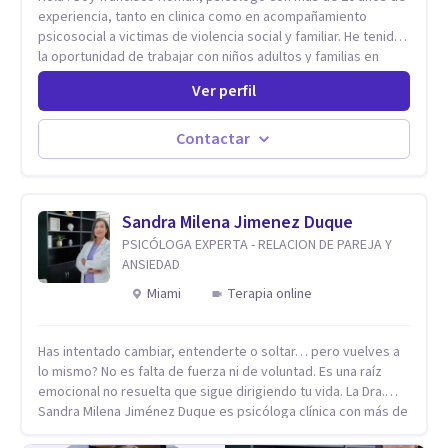
experiencia, tanto en clinica como en acompañamiento
psicosocial a victimas de violencia social y familiar. He tenido
la oportunidad de trabajar con niños adultos y familias en
todos los espacios y esto me ha dado un una variedad de
Ver perfil
aprendizajes que ahora pongo a tu disposicion. En la
actualidad puedo atenderte de manera presencial y/o virtual,
de lunes a sabado. el costo de cada sesión lo acordamos en
Contactar
el primer contacto
Sandra Milena Jimenez Duque
PSICÓLOGA EXPERTA - RELACION DE PAREJA Y
ANSIEDAD
Miami
Terapia online
Has intentado cambiar, entenderte o soltar… pero vuelves a
lo mismo? No es falta de fuerza ni de voluntad. Es una raíz
emocional no resuelta que sigue dirigiendo tu vida. La Dra.
Sandra Milena Jiménez Duque es psicóloga clínica con más de
10 años de experiencia, reconocida como una de las