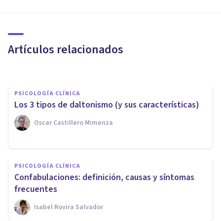
PSICOLOGÍA CLÍNICA
​Anomia: descripción, causas,
síntomas y tratamiento
Artículos relacionados
Oscar Castillero Mimenza
PSICOLOGÍA CLÍNICA
Los 3 tipos de daltonismo (y sus características)
Oscar Castillero Mimenza
PSICOLOGÍA CLÍNICA
​Escisión perceptiva:
PSICOLOGÍA CLÍNICA
definición, causas y posibles
Confabulaciones: definición, causas y síntomas
tratamientos
frecuentes
Isabel Rovira Salvador
Oscar Castillero Mimenza