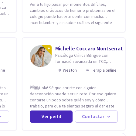
r…
Ver a tu hijo pasar por momentos difíciles,
erza
cambios drásticos de humor o problemas en el
uelta
colegio puede hacerte sentir con mucha
incertidumbre y sin saber cuál es el siguiente
con
paso. Aquí encontrarás un espacio seguro y
cálido donde tanto tú como tus hijos se sentirán
adas
realmente escuchados, comprendidos y
baja
apoyados para recuperar la tranquilidad en
Michelle Coccaro Montserrat
s
casa. Me especializo en guiar a familias a través
Psicóloga Clínica Bilingüe con
de herramientas prácticas y dinámicas
formación avanzada en TCC,
sos
adaptadas a la edad de cada menor, dejando de
Neurociencias e Inteligencia
ine
Weston
Terapia online
lado las etiquetas y los tecnicismos. Mi forma
Emocional.
 el
de trabajar se centra en entender las
emociones que hay detrás del comportamiento,
stas
👋🏽¡Hola! Sé que abrirte con alguien
ayudándoles a desarrollar la confianza
co un
desconocido puede ser un reto. Por eso quiero
necesaria para superar sus retos y
y
ás
contarte un poco sobre quién soy y cómo
fortaleciendo la comunicación entre ustedes.
 lo
trabajo, para que te sientas seguro al dar este
Acompaño a niños y adolescentes que están
ones
paso. Soy psicóloga clínica bilingüe con más de
lidiando con la ansiedad, la timidez, la rebeldía o
Ver perfil
Contactar
una década de experiencia. He dictado
dificultades escolares, así como a padres que
o si
conferencias, escrito artículos y ejercido como
buscan orientación y pautas claras para educar
profesora universitaria. Un dato curioso: he
sin perder la paciencia ni el control. Si estás
a.