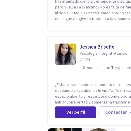
Has intentado cambiar, entenderte o solta
pero vuelves a lo mismo? No es falta de fu
ni de voluntad. Es una raíz emocional no res
que sigue dirigiendo tu vida. La Dra. Sandra
Milena Jiménez Duque es psicóloga clínica 
más de 10 años de experiencia, reconocida
como una de las profesionales más destac
en el abordaje profundo de la ansiedad, la 
Jessica Briseño
autoestima, la dependencia emocional y lo
Psicología Integral -Atención
conflictos de pareja. Ha trabajado con pacientes
Online
en diferentes países, acompañando proce
complejos. Su enfoque terapéutico se
Austin
Terapia onl
diferencia por una premisa clara: no trabaja
síntoma, trabaja la raíz que lo origina. Su
metodología interviene en tres niveles:
¿Estas atravesando un momento difícil o e
regulación del sistema emocional,
deseando un cambio en tu vida?... Te ofrez
reprocesamiento de heridas de la infancia 
espacio abierto y respetuoso donde podr
reestructuración cognitiva profunda,
hablar con libertad y comenzar a trabajar en
permitiendo transformar patrones, emoci
que hoy te preocupa. Me especializo en
Ver perfil
Contactar
y decisiones desde su origen. Si buscas un
Trastornos de Ansiedad y a lo largo de mi
proceso superficial, este no es el lugar. Per
experiencia profesional he acompañado a
estás listo(a) para comprender, sanar y
muchas Familias y Parejas con distintas
transformar la raíz de lo que te ocurre, la Dr