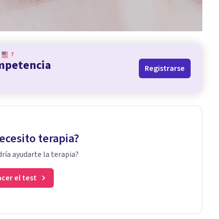
?
ompetencia
Registrarse
ecesito terapia?
ría ayudarte la terapia?
cer el test