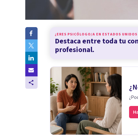
¿ERES PSICÓLOGO/A EN
ESTADOS UNIDOS
Destaca entre toda tu c
profesional.
¿N
¿Pod
Ha