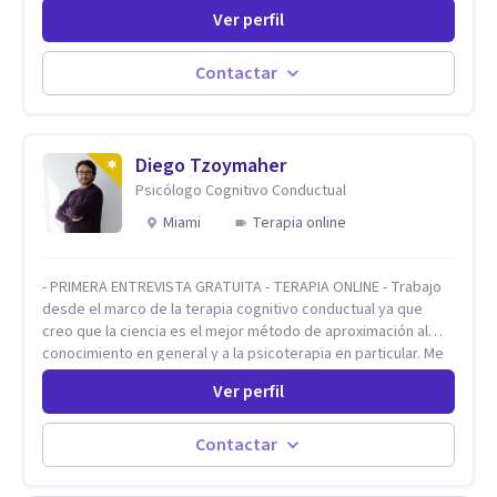
trabajado en reconocidas instituciones como el Hospital
Ver perfil
Psiquiátrico San Rafael, Instituto Psiquiátrico MENDAO, San
Bernardino, Hospital Psiquiátrico Infantil y el Centro de
Integración Juvenil. Además, tuve el privilegio de colaborar
Contactar
en comunidades como Olivar del Conde y Xochimilco, lo que
me permitió conocer diversas realidades y necesidades.
Diego Tzoymaher
Psicólogo Cognitivo Conductual
Miami
Terapia online
- PRIMERA ENTREVISTA GRATUITA - TERAPIA ONLINE - Trabajo
desde el marco de la terapia cognitivo conductual ya que
creo que la ciencia es el mejor método de aproximación al
conocimiento en general y a la psicoterapia en particular. Me
interesan los procesos de cambio conductual por los que una
Ver perfil
persona pueda alcanzar sus objetivos, transitando,
aceptando y modificando sus patrones cognitivos y
emocionales. Abordo patologías específicas como trastornos
Contactar
de ansiedad y del ánimo, y también crisis vitales y procesos
de crecimiento personal.