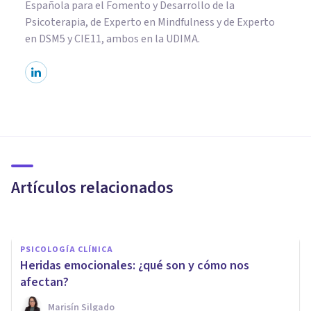
Española para el Fomento y Desarrollo de la
Psicoterapia, de Experto en Mindfulness y de Experto
en DSM5 y CIE11, ambos en la UDIMA.
PSICOLOGÍA CLÍNICA
Enuresis (orinarse encima):
causas, síntomas y tratamiento
Artículos relacionados
Elisabet Rodríguez Camón
PSICOLOGÍA CLÍNICA
Heridas emocionales: ¿qué son y cómo nos
afectan?
Marisín Silgado