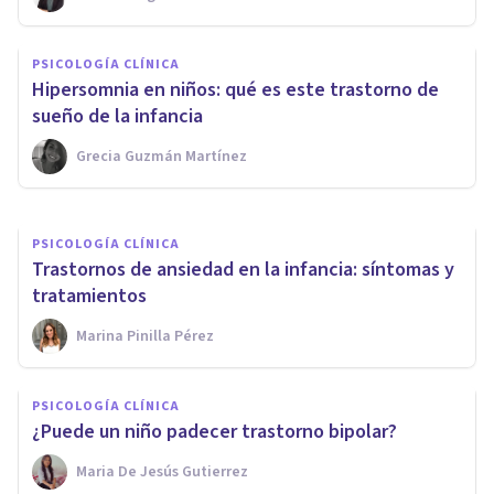
PSICOLOGÍA CLÍNICA
PSICOLOGÍA CLÍNICA
Síndrome de Angelman:
Hipersomnia en niños: qué es este trastorno de
causas, síntomas y tratamiento
sueño de la infancia
Grecia Guzmán Martínez
Juan Armando Corbin
PSICOLOGÍA CLÍNICA
Trastornos de ansiedad en la infancia: síntomas y
tratamientos
Marina Pinilla Pérez
PSICOLOGÍA CLÍNICA
¿Puede un niño padecer trastorno bipolar?
Maria De Jesús Gutierrez