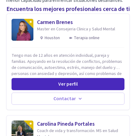
menor capacidad para enfrentar situaciones desafiantes.
Encuentra los mejores profesionales cerca de ti
Carmen Brenes
Master en Consejeria Clinica y Salud Mental
Houston
Terapia online
Tengo mas de 12 años en atención individual, pareja y
familias. Apoyando en la resolución de conflictos, problemas
de comunicación, autoestima, estrés, manejo del duelo y
personas con ansiedad y depresión, así como problemas de
conducta y comportamiento. Desarrollo de personas
Ver perfil
maximizando su potencial y elevando su desempeño.
Estableciendo metas a corto y largo plazo, es vital para la
vida de cada uno tener su propia vision.
Contactar
Carolina Pineda Portales
Coach de vida y transformación. MS en Salud