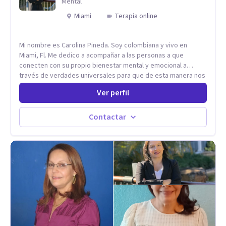
Mental
Miami
Terapia online
Mi nombre es Carolina Pineda. Soy colombiana y vivo en
Miami, Fl. Me dedico a acompañar a las personas a que
conecten con su propio bienestar mental y emocional a
través de verdades universales para que de esta manera nos
permitamos navegar por la vida con facilidad, paz y gozo.
Ver perfil
Todo se encuentra en nuestra propia sabiduría. Todo ocurre
de adentro hacia afuera. Un poco (o mucho) de paz mental es
lo que necesitamos, todos. Empecemos por aqui.
Contactar