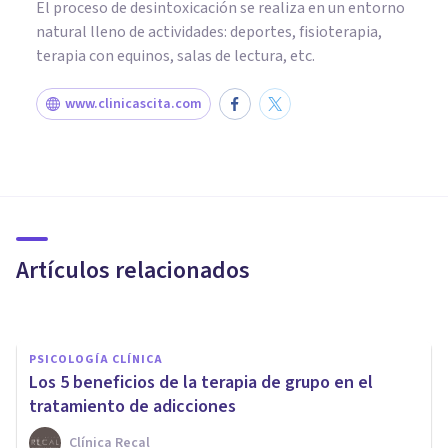
El proceso de desintoxicación se realiza en un entorno
natural lleno de actividades: deportes, fisioterapia,
terapia con equinos, salas de lectura, etc.
www.clinicascita.com
PSICOLOGÍA CLÍNICA
Adicción a la pornografía:
síntomas, características, y
tratamiento
Artículos relacionados
Ester Fernández
PSICOLOGÍA CLÍNICA
Los 5 beneficios de la terapia de grupo en el
tratamiento de adicciones
Clínica Recal