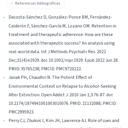
Referencias bibliográficas
Dacosta-Sánchez D, González-Ponce BM, Fernández-
Calderón F, Sánchez-García M, Lozano OM. Retention in
treatment and therapeutic adherence: How are these
associated with therapeutic success? An analysis using
real-world data. Int J Methods Psychiatr Res. 2022
Dec;31(4):e1929. doi: 10.1002/mpr.1929. Epub 2022 Jun 28.
PMID: 35765238; PMCID: PMC9720222.
Janak PH, Chaudhri N. The Potent Effect of
Environmental Context on Relapse to Alcohol-Seeking
After Extinction. Open Addict J. 2010 Jan 1;3:76-87. doi:
10.2174/1874941001003010076. PMID: 21132088; PMCID:
PMC2995923.
Perry CJ, Zbukvic I, Kim JH, Lawrence AJ. Role of cues and