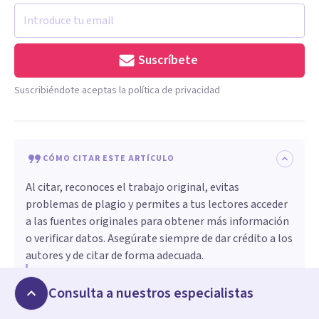
Suscríbete
Suscribiéndote aceptas la política de privacidad
CÓMO CITAR ESTE ARTÍCULO
Al citar, reconoces el trabajo original, evitas
problemas de plagio y permites a tus lectores acceder
a las fuentes originales para obtener más información
o verificar datos. Asegúrate siempre de dar crédito a los
autores y de citar de forma adecuada.
Adriana Méndez
. (
2022, febrero 1
).
Los 110 apellidos
más comunes en Portugal (y su significado)
.
Portal
Consulta a nuestros especialistas
Psicología y Mente.