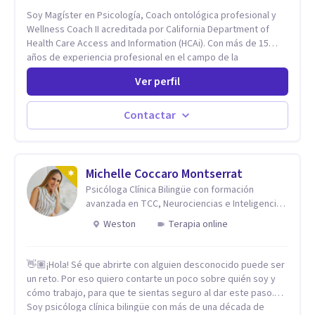
Soy Magíster en Psicología, Coach ontológica profesional y
Wellness Coach II acreditada por California Department of
Health Care Access and Information (HCAi). Con más de 15
años de experiencia profesional en el campo de la
Neurociencia del Bienestar y Liderazgo estratégico; bilingüe
Ver perfil
(español e inglés), con un enfoque holístico, integrativo
(cuerpo, mente y espíritu) y multicultural.
Contactar
Michelle Coccaro Montserrat
Psicóloga Clínica Bilingüe con formación
avanzada en TCC, Neurociencias e Inteligencia
Emocional.
Weston
Terapia online
👋🏽¡Hola! Sé que abrirte con alguien desconocido puede ser
un reto. Por eso quiero contarte un poco sobre quién soy y
cómo trabajo, para que te sientas seguro al dar este paso.
Soy psicóloga clínica bilingüe con más de una década de