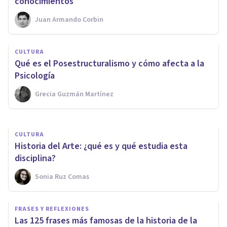
conocimientos
Juan Armando Corbin
CULTURA
CULTURA
Las 15 ramas de la Historia:
Qué es el Posestructuralismo y cómo afecta a la
cuáles son y qué estudian
Psicología
Grecia Guzmán Martínez
Nahum Montagud Rubio
CULTURA
Historia del Arte: ¿qué es y qué estudia esta
disciplina?
Sonia Ruz Comas
FRASES Y REFLEXIONES
Las 125 frases más famosas de la historia de la