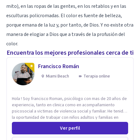
mito), en las ropas de las gentes, en los retablos y en las
esculturas policromadas. El color es fuente de belleza,
porque emana de la luz y, por tanto, de Dios. Y no existe otra
manera de elogiar a Dios que a través de la profusión del
color.
Encuentra los mejores profesionales cerca de ti
Francisco Román
Miami Beach
Terapia online
Hola ! Soy francisco Roman, psicólogo con mas de 20 años de
experiencia, tanto en clinica como en acompañamiento
psicosocial a victimas de violencia social y familiar. He tenido
la oportunidad de trabajar con niños adultos y familias en
todos los espacios y esto me ha dado un una variedad de
Ver perfil
aprendizajes que ahora pongo a tu disposicion. En la
actualidad puedo atenderte de manera presencial y/o virtual,