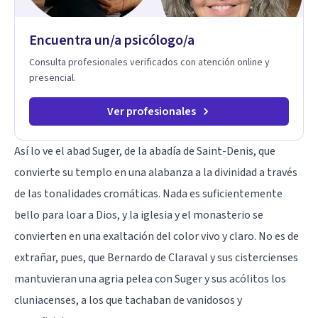
niños y adolescentes que están lidiando con la ansiedad, la
timidez, la rebeldía o dificultades escolares, así como a
Encuentra un/a psicólogo/a
padres que buscan orientación y pautas claras para educar
sin perder la paciencia ni el control. Si estás listo para dar el
Consulta profesionales verificados con atención online y
primer paso hacia una convivencia familiar más armoniosa,
presencial.
agenda tu sesión y empecemos a trabajar juntos.
Ver profesionales
Así lo ve el abad Suger, de la abadía de Saint-Denis, que
convierte su templo en una alabanza a la divinidad a través
de las tonalidades cromáticas. Nada es suficientemente
bello para loar a Dios, y la iglesia y el monasterio se
convierten en una exaltación del color vivo y claro. No es de
extrañar, pues, que Bernardo de Claraval y sus cistercienses
mantuvieran una agria pelea con Suger y sus acólitos los
cluniacenses, a los que tachaban de vanidosos y