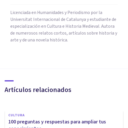
Licenciada en Humanidades y Periodismo por la
Universitat Internacional de Catalunya y estudiante de
especialización en Cultura e Historia Medieval. Autora
de numerosos relatos cortos, artículos sobre historia y
arte y de una novela histórica.
CULTURA
Los 14 hechos históricos del
Perú más importantes
(explicados)
Artículos relacionados
Nahum Montagud Rubio
CULTURA
100 preguntas y respuestas para ampliar tus