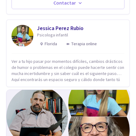
de lunes a sabado. el costo de cada sesión lo acordamos en
Contactar
el primer contacto
Jessica Perez Rubio
Psicologa infantil
Florida
Terapia online
Ver a tu hijo pasar por momentos difíciles, cambios drásticos
de humor o problemas en el colegio puede hacerte sentir con
mucha incertidumbre y sin saber cuál es el siguiente paso.
Aquí encontrarás un espacio seguro y cálido donde tanto tú
como tus hijos se sentirán realmente escuchados,
comprendidos y apoyados para recuperar la tranquilidad en
casa. Me especializo en guiar a familias a través de
herramientas prácticas y dinámicas adaptadas a la edad de
cada menor, dejando de lado las etiquetas y los tecnicismos.
Mi forma de trabajar se centra en entender las emociones
que hay detrás del comportamiento, ayudándoles a
desarrollar la confianza necesaria para superar sus retos y
fortaleciendo la comunicación entre ustedes. Acompaño a