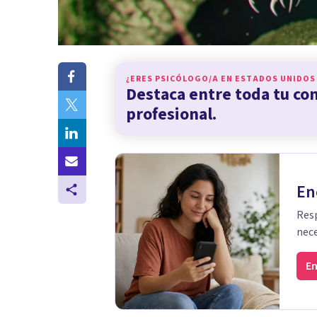
¿ERES PSICÓLOGO/A EN
ESTADOS UNIDOS
Destaca entre toda tu c
profesional.
En
Resp
nece
En