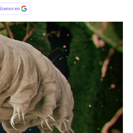
rízanos en