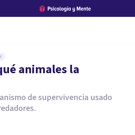
l
 qué animales la
canismo de supervivencia usado
redadores.