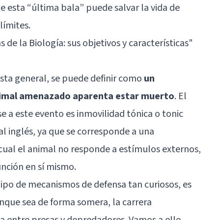
e esta “última bala” puede salvar la vida de
límites.
 de la Biología: sus objetivos y características"
ista general, se puede definir como
un
nimal amenazado aparenta estar muerto
. El
e a este evento es inmovilidad tónica o tonic
al inglés, ya que se corresponde a una
cual el animal no responde a estímulos externos,
nción en sí mismo.
tipo de mecanismos de defensa tan curiosos, es
que sea de forma somera, la carrera
a entre presas y depredadores. Vamos a ello.