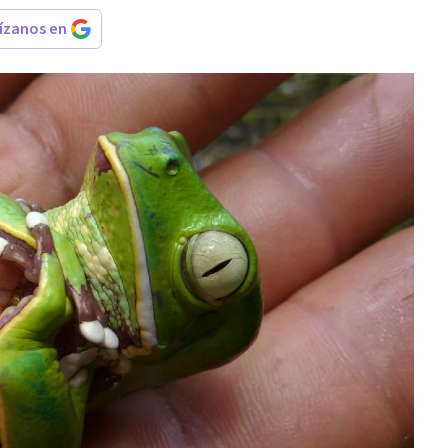
rízanos en