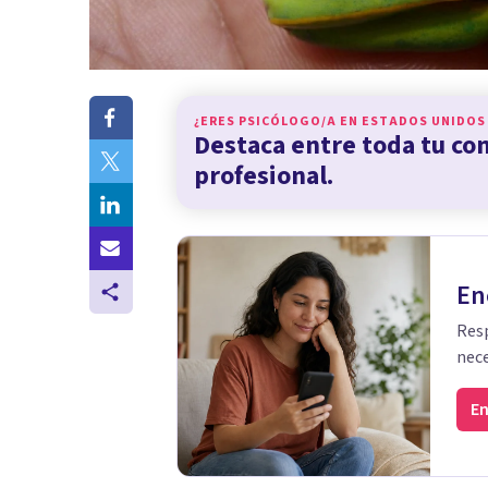
¿ERES PSICÓLOGO/A EN
ESTADOS UNIDOS
Destaca entre toda tu c
profesional.
En
Resp
nece
En