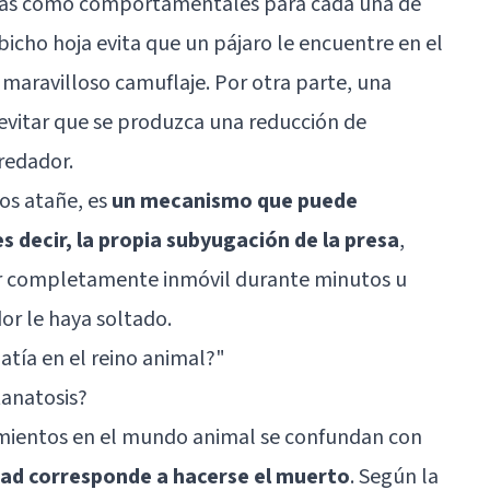
icas como comportamentales para cada una de
bicho hoja evita que un pájaro le encuentre en el
 maravilloso camuflaje. Por otra parte, una
 evitar que se produzca una reducción de
redador.
nos atañe, es
un mecanismo que puede
es decir, la propia subyugación de la presa
,
r completamente inmóvil durante minutos u
or le haya soltado.
atía en el reino animal?"
tanatosis?
ientos en el mundo animal se confundan con
dad corresponde a hacerse el muerto
. Según la