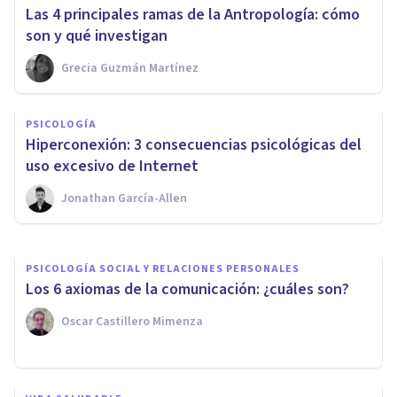
Las 4 principales ramas de la Antropología: cómo
son y qué investigan
Grecia Guzmán Martínez
PAREJA
Ligar, chicas, autoconcepto y
PSICOLOGÍA
sexo: 8 trucos para
Hiperconexión: 3 consecuencias psicológicas del
convencerlas
uso excesivo de Internet
Jonathan García-Allen
Marc Noè Picazo
PSICOLOGÍA SOCIAL Y RELACIONES PERSONALES
Los 6 axiomas de la comunicación: ¿cuáles son?
Oscar Castillero Mimenza