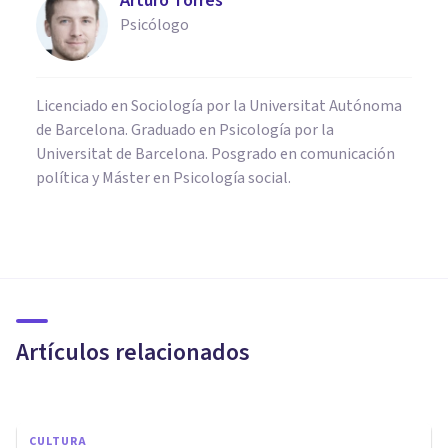
Arturo Torres
Psicólogo
Licenciado en Sociología por la Universitat Autónoma
de Barcelona. Graduado en Psicología por la
Universitat de Barcelona. Posgrado en comunicación
política y Máster en Psicología social.
PSICOLOGÍA SOCIAL Y RELACIONES PERSONALES
Choque cultural: sus 6 fases y
características
Artículos relacionados
Grecia Guzmán Martínez
CULTURA