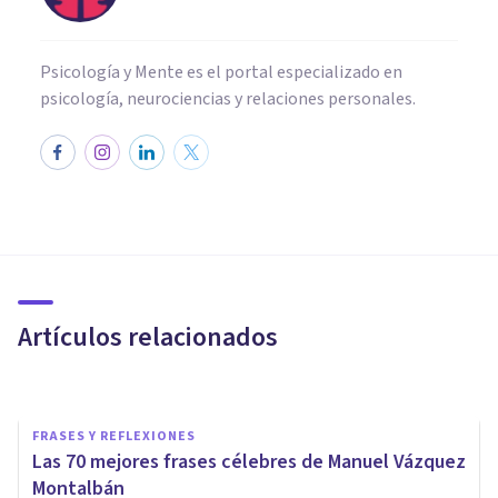
Psicología y Mente es el portal especializado en
psicología, neurociencias y relaciones personales.
CULTURA
14 ensayos recomendados
para mentes curiosas
Artículos relacionados
Oscar Castillero Mimenza
FRASES Y REFLEXIONES
Las 70 mejores frases célebres de Manuel Vázquez
Montalbán