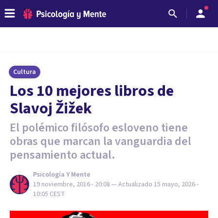
Cultura
​Los 10 mejores libros de
Slavoj Žižek
El polémico filósofo esloveno tiene
obras que marcan la vanguardia del
pensamiento actual.
Psicología Y Mente
19 noviembre, 2016 - 20:08
— Actualizado
15 mayo, 2026 -
10:05
CEST