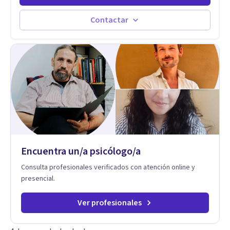
transformarse en autoconocimiento, regulación emocional y
bienestar. Trabajo desde un enfoque integrativo que combina
Contactar
psicoanálisis, terapia somática y de trauma, psicología
corporal, Mentalization Based Therapy (MBT), hipnoterapia y
respiración neurodinámica, integrando actualmente la
Psicología Analítica Junguiana. Mi abordaje también incorpora
perspectivas interculturales, ecopsicología y el trabajo
simbólico con el inconsciente, entendiendo que cada
proceso terapéutico es único y requiere una mirada
personalizada.
Encuentra un/a psicólogo/a
Consulta profesionales verificados con atención online y
presencial.
Ver profesionales