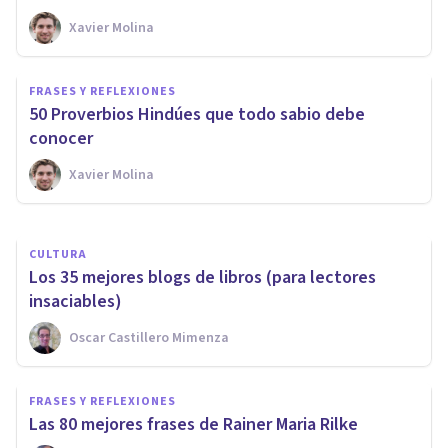
Xavier Molina
CULTURA
FRASES Y REFLEXIONES
Qué es el Posestructuralismo y
50 Proverbios Hindúes que todo sabio debe
cómo afecta a la Psicología
conocer
Xavier Molina
Grecia Guzmán Martínez
CULTURA
Los 35 mejores blogs de libros (para lectores
insaciables)
Oscar Castillero Mimenza
FRASES Y REFLEXIONES
Las 80 mejores frases de Rainer Maria Rilke