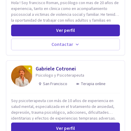
Hola ! Soy francisco Roman, psicólogo con mas de 20 años de
experiencia, tanto en clinica como en acompañamiento
psicosocial a victimas de violencia social y familiar. He tenido
la oportunidad de trabajar con niños adultos y familias en
todos los espacios y esto me ha dado un una variedad de
Ver perfil
aprendizajes que ahora pongo a tu disposicion. En la
actualidad puedo atenderte de manera presencial y/o virtual,
de lunes a sabado. el costo de cada sesión lo acordamos en
Contactar
el primer contacto
Gabriele Cotronei
Psicologo y Psicoterapeuta
San Francisco
Terapia online
Soy psicoterapeuta con más de 10 años de experiencia en
salud mental, especializada en el tratamiento de ansiedad,
depresión, trauma psicológico, adicciones, dificultades
identitarias y efectos de experiencias tempranas adversas.
Ofrezco un espacio terapéutico seguro, confidencial y
Ver perfil
profundamente humano, donde el dolor emocional puede