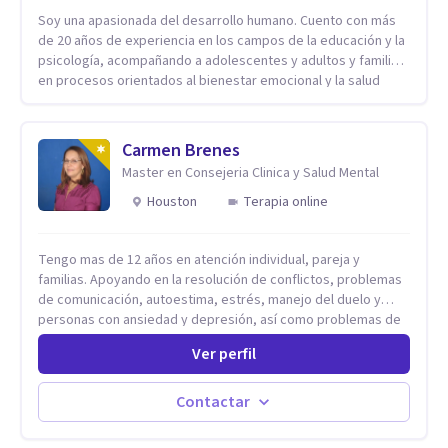
Soy una apasionada del desarrollo humano. Cuento con más
de 20 años de experiencia en los campos de la educación y la
psicología, acompañando a adolescentes y adultos y familias
en procesos orientados al bienestar emocional y la salud
mental. Mi visión es contribuir, a través de mi trabajo, a que
las personas accedan a una vida más digna, plena y con
sentido. Considero que esto es posible cuando
Carmen Brenes
desarrollamos una mayor conciencia de nuestro mundo
Master en Consejeria Clinica y Salud Mental
interior y de la manera en que nuestras experiencias influyen
en nuestra forma de sentir, pensar y relacionarnos. Mi misión
Houston
Terapia online
es ofrecer un espacio de acompañamiento en salud mental
basado en la comprensión, la compasión y el respeto por el
Tengo mas de 12 años en atención individual, pareja y
ritmo de cada persona. Integro conocimientos y herramientas
familias. Apoyando en la resolución de conflictos, problemas
de la psicología con un enfoque informado en trauma para
de comunicación, autoestima, estrés, manejo del duelo y
ayudar a mis clientes a comprender sus conflictos internos,
personas con ansiedad y depresión, así como problemas de
fortalecer sus recursos personales, desarrollar nuevas
conducta y comportamiento. Desarrollo de personas
estrategias de afrontamiento y avanzar con mayor claridad,
Ver perfil
maximizando su potencial y elevando su desempeño.
resiliencia y bienestar. Creo profundamente en la
Estableciendo metas a corto y largo plazo, es vital para la
autoconciencia como un camino fundamental para la
vida de cada uno tener su propia vision.
transformación personal y para construir una vida más
Contactar
auténtica y significativa.