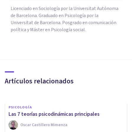
Licenciado en Sociología por la Universitat Autónoma
de Barcelona. Graduado en Psicología por la
Universitat de Barcelona. Posgrado en comunicación
política y Máster en Psicología social.
PSICOLOGÍA
Las 8 diferencias entre
psicoanálisis y psicología
analítica
Artículos relacionados
Arturo Torres
PSICOLOGÍA
Las 7 teorías psicodinámicas principales
Oscar Castillero Mimenza