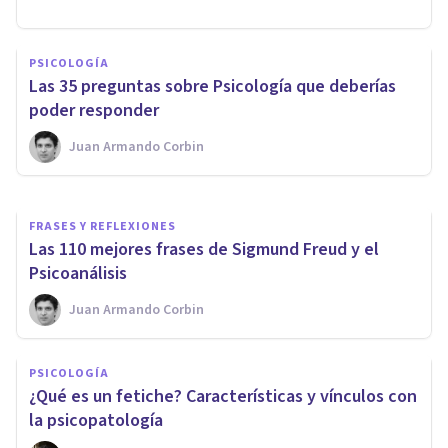
PSICOLOGÍA
PSICOLOGÍA
Teoría de la Gestalt: leyes y
Las 35 preguntas sobre Psicología que deberías
principios fundamentales
poder responder
Juan Armando Corbin
Arturo Torres
FRASES Y REFLEXIONES
​Las 110 mejores frases de Sigmund Freud y el
Psicoanálisis
Juan Armando Corbin
PSICOLOGÍA
¿Qué es un fetiche? Características y vínculos con
la psicopatología