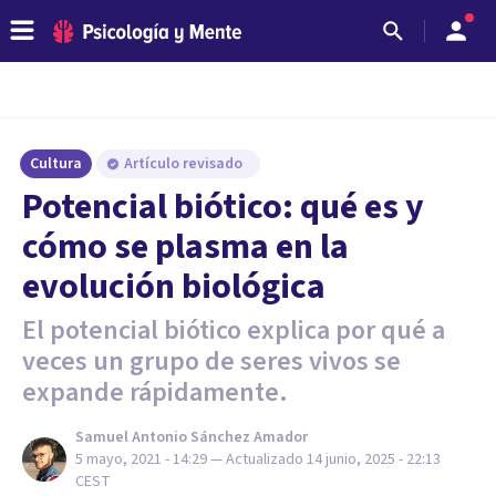
Cultura
Artículo revisado
Potencial biótico: qué es y
cómo se plasma en la
evolución biológica
El potencial biótico explica por qué a
veces un grupo de seres vivos se
expande rápidamente.
Samuel Antonio Sánchez Amador
5 mayo, 2021 - 14:29
— Actualizado
14 junio, 2025 - 22:13
CEST