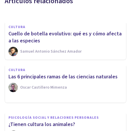
Artículos relacionados
Arturo Torres
CULTURA
Cuello de botella evolutivo: qué es y cómo afecta
a las especies
Samuel Antonio Sánchez Amador
MISCELÁNEA
CULTURA
16 animales en peligro de
Las 6 principales ramas de las ciencias naturales
extinción en México
Oscar Castillero Mimenza
Juan Armando Corbin
PSICOLOGÍA SOCIAL Y RELACIONES PERSONALES
¿Tienen cultura los animales?