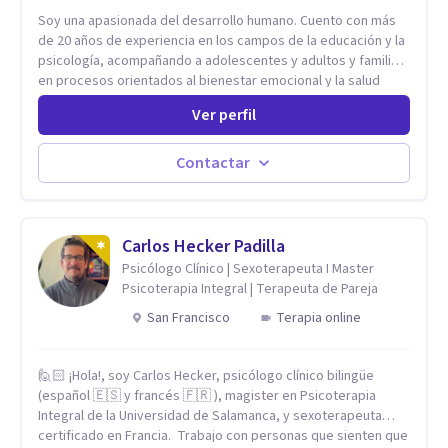
Soy una apasionada del desarrollo humano. Cuento con más
de 20 años de experiencia en los campos de la educación y la
psicología, acompañando a adolescentes y adultos y familias
en procesos orientados al bienestar emocional y la salud
mental. Mi visión es contribuir, a través de mi trabajo, a que
Ver perfil
las personas accedan a una vida más digna, plena y con
sentido. Considero que esto es posible cuando
desarrollamos una mayor conciencia de nuestro mundo
Contactar
interior y de la manera en que nuestras experiencias influyen
en nuestra forma de sentir, pensar y relacionarnos. Mi misión
es ofrecer un espacio de acompañamiento en salud mental
basado en la comprensión, la compasión y el respeto por el
Carlos Hecker Padilla
ritmo de cada persona. Integro conocimientos y herramientas
Psicólogo Clínico | Sexoterapeuta I Master
de la psicología con un enfoque informado en trauma para
Psicoterapia Integral | Terapeuta de Pareja
ayudar a mis clientes a comprender sus conflictos internos,
San Francisco
Terapia online
fortalecer sus recursos personales, desarrollar nuevas
estrategias de afrontamiento y avanzar con mayor claridad,
resiliencia y bienestar. Creo profundamente en la
🙋🏻 ¡Hola!, soy Carlos Hecker, psicólogo clínico bilingüe
autoconciencia como un camino fundamental para la
(español 🇪🇸 y francés 🇫🇷 ), magister en Psicoterapia
transformación personal y para construir una vida más
Integral de la Universidad de Salamanca, y sexoterapeuta
auténtica y significativa.
certificado en Francia. Trabajo con personas que sienten que