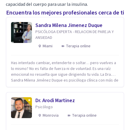
capacidad del cuerpo para usar la insulina.
Encuentra los mejores profesionales cerca de ti
Sandra Milena Jimenez Duque
PSICÓLOGA EXPERTA - RELACION DE PAREJA Y
ANSIEDAD
Miami
Terapia online
Has intentado cambiar, entenderte o soltar… pero vuelves a
lo mismo? No es falta de fuerza ni de voluntad. Es una raíz
emocional no resuelta que sigue dirigiendo tu vida. La Dra.
Sandra Milena Jiménez Duque es psicóloga clínica con más de
10 años de experiencia, reconocida como una de las
profesionales más destacadas en el abordaje profundo de la
ansiedad, la baja autoestima, la dependencia emocional y los
Dr. Arodi Martinez
conflictos de pareja. Ha trabajado con pacientes en
Psicólogo
diferentes países, acompañando procesos complejos. Su
enfoque terapéutico se diferencia por una premisa clara: no
Monrovia
Terapia online
trabaja el síntoma, trabaja la raíz que lo origina. Su
metodología interviene en tres niveles: regulación del