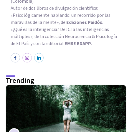
(Colombia).
Autor de dos libros de divulgación científica:
«Psicológicamente hablando: un recorrido por las
maravillas de la mente»
, de
Ediciones Paidós
.
«¿Qué es la inteligencia? Del CI a las inteligencias
múltiples», de la colección Neurociencia & Psicología
de El País y con la editorial
EMSE EDAPP
.
Trending