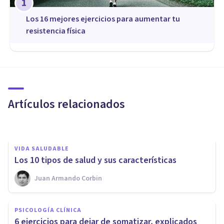
1
Los 16 mejores ejercicios para aumentar tu
resistencia física
MEDICINA Y SALUD
Rabdomiólisis: síntomas,
causas y tratamiento
Artículos relacionados
Oscar Castillero Mimenza
VIDA SALUDABLE
Los 10 tipos de salud y sus características
PSICOLOGÍA
Juan Armando Corbin
¿Por qué estoy tan cansado y
sin ganas de hacer nada? 12
PSICOLOGÍA CLÍNICA
causas frecuentes
6 ejercicios para dejar de somatizar, explicados