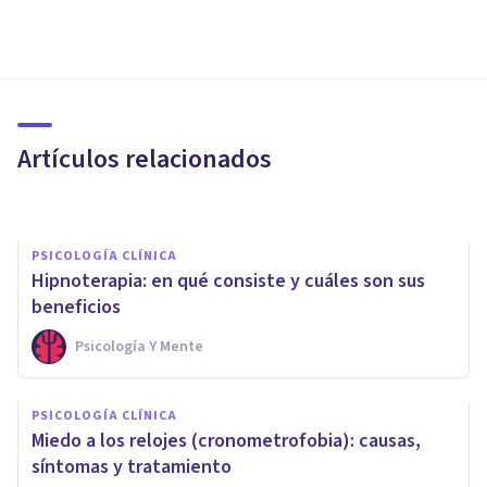
PSICOLOGÍA CLÍNICA
La psicoeducación en terapia
psicológica
Artículos relacionados
​julia Uliaque Moll
PSICOLOGÍA CLÍNICA
Hipnoterapia: en qué consiste y cuáles son sus
beneficios
Psicología Y Mente
PSICOLOGÍA CLÍNICA
PSICOLOGÍA CLÍNICA
Las 11 mejores apps para
Miedo a los relojes (cronometrofobia): causas,
tratar la ansiedad
síntomas y tratamiento