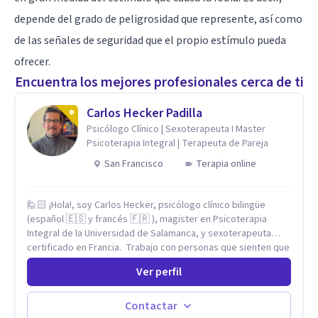
depende del grado de peligrosidad que represente, así como
de las señales de seguridad que el propio estímulo pueda
ofrecer.
Encuentra los mejores profesionales cerca de ti
Carlos Hecker Padilla
Psicólogo Clínico | Sexoterapeuta I Master
Psicoterapia Integral | Terapeuta de Pareja
San Francisco
Terapia online
🙋🏻 ¡Hola!, soy Carlos Hecker, psicólogo clínico bilingüe
(español 🇪🇸 y francés 🇫🇷 ), magister en Psicoterapia
Integral de la Universidad de Salamanca, y sexoterapeuta
certificado en Francia. Trabajo con personas que sienten que
algo en su vida dejó de calzar: ansiedad que se desborda,
Ver perfil
tristeza que no se va, duelos que se alargan, relaciones que
repiten el mismo patrón o preguntas en torno a la sexualidad
y la identidad que necesitan un espacio seguro para ser
Contactar