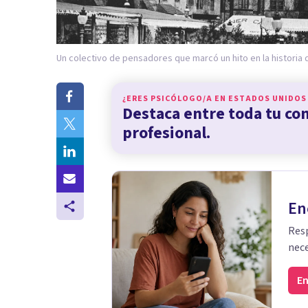
Un colectivo de pensadores que marcó un hito en la historia de
¿ERES PSICÓLOGO/A EN
ESTADOS UNIDOS
Destaca entre toda tu c
profesional.
En
Resp
nece
En