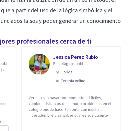
 que a partir del uso de la lógica simbólica y el
nunciados falsos y poder generar un conocimiento
ores profesionales cerca de ti
Jessica Perez Rubio
peuta
Psicologa infantil
 |
Florida
Terapia online
Ver a tu hijo pasar por momentos difíciles,
ínico
cambios drásticos de humor o problemas en el
colegio puede hacerte sentir con mucha
incertidumbre y sin saber cuál es el siguiente
a
paso. Aquí encontrarás un espacio seguro y
as
cálido donde tanto tú como tus hijos se sentirán