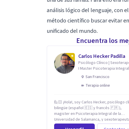
análisis lógico del lenguaje, con el
método científico buscar evitar e
unificado del mundo.
Encuentra los mej
Carlos Hecker Padilla
Psicólogo Clínico | Sexotera
I Master Psicoterapia Integral
Terapeuta de Pareja
San Francisco
Terapia online
🙋🏻 ¡Hola!, soy Carlos Hecker, psicólogo cl
bilingüe (español 🇪🇸 y francés 🇫🇷 ),
magister en Psicoterapia Integral de la
Universidad de Salamanca, y sexoterapeut
certificado en Francia. Trabajo con person