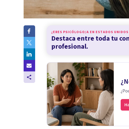
¿ERES PSICÓLOGO/A EN
ESTADOS UNIDOS
Destaca entre toda tu c
profesional.
¿N
¿Pod
Ha