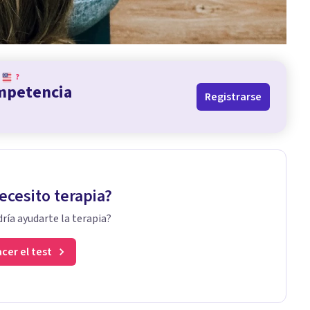
?
ompetencia
Registrarse
ecesito terapia?
ría ayudarte la terapia?
cer el test