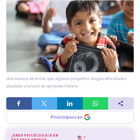
Una manera de evitar que algunos pequeños tengan dificultades
añadidas a la hora de aprender.
Pxhere.
Priorízanos en
¿ERES PSICÓLOGO/A EN
?
ESTADOS UNIDOS