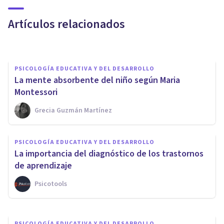
hablar: 6 consejos
Artículos relacionados
Arturo Torres
PSICOLOGÍA EDUCATIVA Y DEL DESARROLLO
La mente absorbente del niño según Maria
Montessori
Grecia Guzmán Martínez
PSICOLOGÍA EDUCATIVA Y DEL DESARROLLO
PSICOLOGÍA EDUCATIVA Y DEL DESARROLLO
Andragogía: el aprendizaje en
La importancia del diagnóstico de los trastornos
edades avanzadas
de aprendizaje
Psicotools
Elisabet Rodríguez Camón
PSICOLOGÍA EDUCATIVA Y DEL DESARROLLO