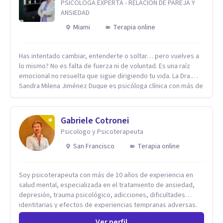
PSICÓLOGA EXPERTA - RELACION DE PAREJA Y
ANSIEDAD
Miami
Terapia online
Has intentado cambiar, entenderte o soltar… pero vuelves a
lo mismo? No es falta de fuerza ni de voluntad. Es una raíz
emocional no resuelta que sigue dirigiendo tu vida. La Dra.
Sandra Milena Jiménez Duque es psicóloga clínica con más de
10 años de experiencia, reconocida como una de las
profesionales más destacadas en el abordaje profundo de la
ansiedad, la baja autoestima, la dependencia emocional y los
Gabriele Cotronei
conflictos de pareja. Ha trabajado con pacientes en
Psicologo y Psicoterapeuta
diferentes países, acompañando procesos complejos. Su
enfoque terapéutico se diferencia por una premisa clara: no
San Francisco
Terapia online
trabaja el síntoma, trabaja la raíz que lo origina. Su
metodología interviene en tres niveles: regulación del
Soy psicoterapeuta con más de 10 años de experiencia en
sistema emocional, reprocesamiento de heridas de la
salud mental, especializada en el tratamiento de ansiedad,
infancia y reestructuración cognitiva profunda, permitiendo
depresión, trauma psicológico, adicciones, dificultades
transformar patrones, emociones y decisiones desde su
identitarias y efectos de experiencias tempranas adversas.
origen. Si buscas un proceso superficial, este no es el lugar.
Ofrezco un espacio terapéutico seguro, confidencial y
Pero si estás listo(a) para comprender, sanar y transformar la
Ver perfil