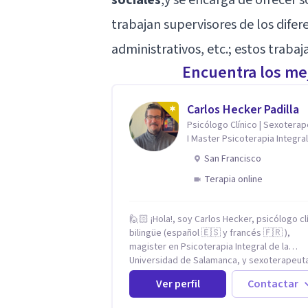
trabajan supervisores de los difer
administrativos, etc.; estos traba
Encuentra los mej
Carlos Hecker Padilla
Psicólogo Clínico | Sexotera
I Master Psicoterapia Integral
Terapeuta de Pareja
San Francisco
Terapia online
🙋🏻 ¡Hola!, soy Carlos Hecker, psicólogo cl
bilingüe (español 🇪🇸 y francés 🇫🇷 ),
magister en Psicoterapia Integral de la
Universidad de Salamanca, y sexoterapeut
certificado en Francia. Trabajo con person
Ver perfil
Contactar
que sienten que algo en su vida dejó de cal
ansiedad que se desborda, tristeza que no