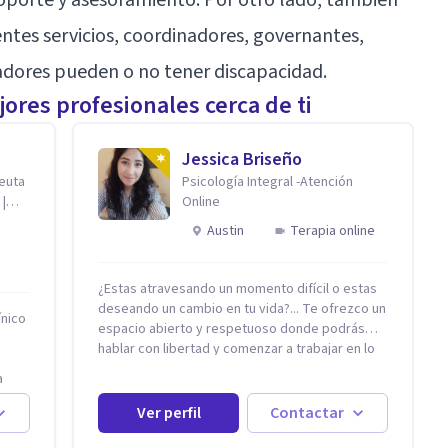
entes servicios, coordinadores, governantes,
jadores pueden o no tener discapacidad.
ores profesionales cerca de ti
Jessica Briseño
peuta
Psicología Integral -Atención
 |
Online
Austin
Terapia online
¿Estas atravesando un momento difícil o estas
deseando un cambio en tu vida?... Te ofrezco un
ínico
espacio abierto y respetuoso donde podrás
hablar con libertad y comenzar a trabajar en lo
que hoy te preocupa. Me especializo en
a
Trastornos de Ansiedad y a lo largo de mi
as
experiencia profesional he acompañado a
Ver perfil
Contactar
zar:
muchas Familias y Parejas con distintas
 se