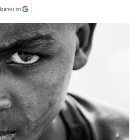
rízanos en