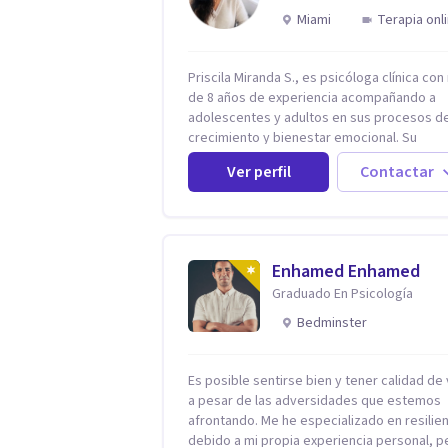
Miami
Terapia onl
Priscila Miranda S., es psicóloga clínica co
de 8 años de experiencia acompañando a
adolescentes y adultos en sus procesos d
crecimiento y bienestar emocional. Su
formación se realizó en Ecuador y España.
Ver perfil
Contactar
Además, cuenta con un Máster en
Psicooncología (INEFOC) y diversos diplo
que respaldan su práctica profesional. Se
especializo en ansiedad, autoestima,
dependencia emocional, depresión, desarr
Enhamed Enhamed
personal, prevención del suicidio, crisis vit
Graduado En Psicología
y terapia de pareja, siempre con un enfoqu
humano, ético y personalizado. Toda la ate
Bedminster
es 100% online, lo que te permite: Recibir
terapia desde la comodidad y privacidad d
propio espacio. Acceder a un acompañami
Es posible sentirse bien y tener calidad de 
profesional sin importar en qué lugar te
a pesar de las adversidades que estemos
encuentres.
afrontando. Me he especializado en resilien
debido a mi propia experiencia personal, p