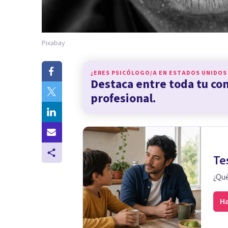
Pixabay
¿ERES PSICÓLOGO/A EN
ESTADOS UNIDOS
Destaca entre toda tu c
profesional.
Te
¿Qué
Ha