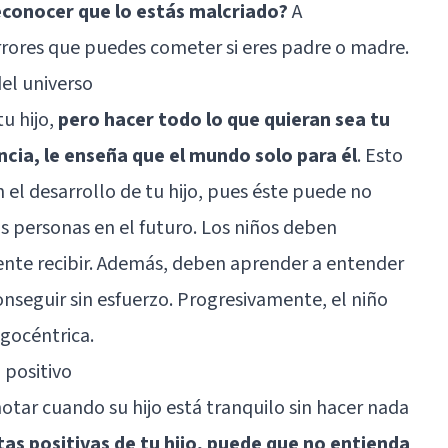
conocer que lo estás malcriado?
A
rrores que puedes cometer si eres padre o madre.
del universo
u hijo,
pero hacer todo lo que quieran sea tu
ncia, le enseña que el mundo solo para él
. Esto
 el desarrollo de tu hijo, pues éste puede no
as personas en el futuro. Los niños deben
mente recibir. Además, deben aprender a entender
onseguir sin esfuerzo. Progresivamente, el niño
egocéntrica
.
 positivo
tar cuando su hijo está tranquilo sin hacer nada
tas positivas de tu hijo, puede que no entienda