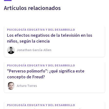
desde el respeto mutuo
Artículos relacionados
Estela Mediavilla Espinosa
PSICOLOGÍA EDUCATIVA Y DEL DESARROLLO
​Los efectos negativos de la televisión en los
niños, según la ciencia
Jonathan García-Allen
PSICOLOGÍA EDUCATIVA Y DEL DESARROLLO
PSICOLOGÍA EDUCATIVA Y DEL DESARROLLO
​Ricopatía, el síndrome del niño
"Perverso polimorfo": ¿qué significa este
rico
concepto de Freud?
Arturo Torres
Juan Armando Corbin
PSICOLOGÍA EDUCATIVA Y DEL DESARROLLO