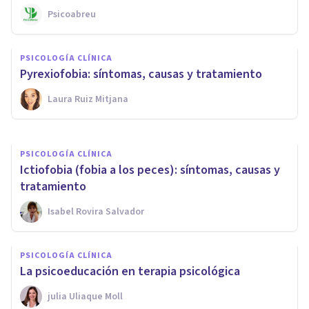
Psicoabreu
PSICOLOGÍA CLÍNICA
Dermatofagia: síntomas,
PSICOLOGÍA CLÍNICA
causas y tratamiento
Pyrexiofobia: síntomas, causas y tratamiento
Laura Ruiz Mitjana
Laura Ruiz Mitjana
PSICOLOGÍA CLÍNICA
Ictiofobia (fobia a los peces): síntomas, causas y
tratamiento
Isabel Rovira Salvador
PSICOLOGÍA CLÍNICA
La psicoeducación en terapia psicológica
​julia Uliaque Moll