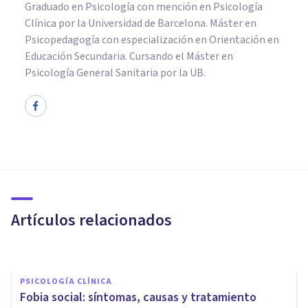
Graduado en Psicología con mención en Psicología
Clínica por la Universidad de Barcelona. Máster en
Psicopedagogía con especialización en Orientación en
Educación Secundaria. Cursando el Máster en
Psicología General Sanitaria por la UB.
PSICOLOGÍA CLÍNICA
Las 15 fobias más raras que
existen
Artículos relacionados
Jonathan García-Allen
PSICOLOGÍA CLÍNICA
Fobia social: síntomas, causas y tratamiento