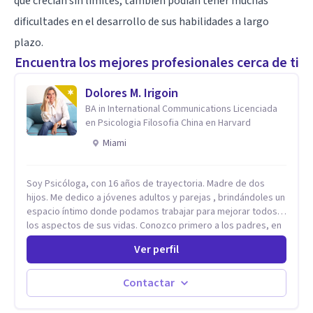
que crecían sin límites, también podían tener muchas
dificultades en el desarrollo de sus habilidades a largo
plazo.
Encuentra los mejores profesionales cerca de ti
Dolores M. Irigoin
BA in International Communications Licenciada
en Psicologia Filosofia China en Harvard
Miami
Soy Psicóloga, con 16 años de trayectoria. Madre de dos
hijos. Me dedico a jóvenes adultos y parejas , brindándoles un
espacio íntimo donde podamos trabajar para mejorar todos
los aspectos de sus vidas. Conozco primero a los padres, en
el caso de niños u adolescentes, para luego seguir la terapia
Ver perfil
con sus hijos, apuntalándolos en su futuro personal,
universitario y profesional, siempre conteniendo
paralelamente a los padres y brindándoles un espacio de
Contactar
seguridad. Hago terapia de pareja y adultos con método
integrativo. Más información en: intherapy.today