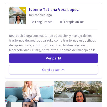
Ivonne Tatiana Vera Lopez
Neuropsicologa.
Long Branch
Terapia online
Neuropsicóloga con master en educación y manejo de los
trastornos del neurodesarrollo como trastornos específicos
del aprendizaje, autismo y trastorno de atención con
hiperactividad (TDAH), entre otros. Además del manejo de la
depresión, ansiedad y demás conflictos de la dimensión
Ver perfil
Psicológica. Más allá de dar herramientas o aplicar cualquier
tipo de terapia para mi lo más importante es el individuo,
trabajo no solo con mis pacientes sino con todo su entorno,
Contactar
núcleo familiar, social, académico. El arte de conocernos, de
conectar, de comprender que somos uno reflejo del otro, nos
permite entrar más profundo logrando la sanidad desde la
raíz llevándonos a crear nuevas conexiones cerebrales,
espirituales, emocionales y físicas. Cada proceso es
individual y cada situación por la que se consulta nunca será
un problema sino una oportunidad para volver a empezar