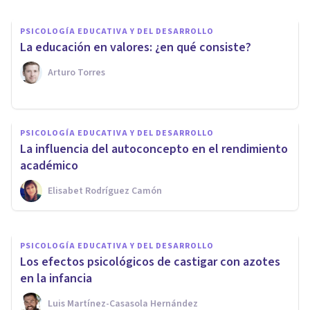
PSICOLOGÍA EDUCATIVA Y DEL DESARROLLO
​La educación en valores: ¿en qué consiste?
Arturo Torres
PSICOLOGÍA EDUCATIVA Y DEL DESARROLLO
PSICOLOGÍA EDUCATIVA Y DEL DESARROLLO
Ser niño en la sociedad actual:
La influencia del autoconcepto en el rendimiento
mitos sobre la infancia
académico
Elisabet Rodríguez Camón
Elisabet Rodríguez Camón
PSICOLOGÍA EDUCATIVA Y DEL DESARROLLO
Los efectos psicológicos de castigar con azotes
en la infancia
Luis Martínez-Casasola Hernández