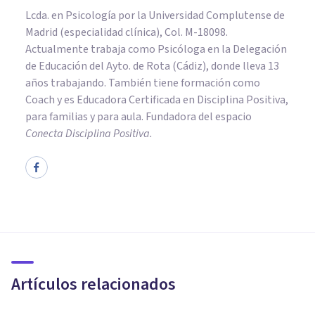
Lcda. en Psicología por la Universidad Complutense de
Madrid (especialidad clínica), Col. M-18098.
Actualmente trabaja como Psicóloga en la Delegación
de Educación del Ayto. de Rota (Cádiz), donde lleva 13
años trabajando. También tiene formación como
Coach y es Educadora Certificada en Disciplina Positiva,
para familias y para aula. Fundadora del espacio
Conecta Disciplina Positiva.
PSICOLOGÍA EDUCATIVA Y DEL DESARROLLO
Altruismo: desarrollo del yo
prosocial en los niños
Artículos relacionados
Bertrand Regader