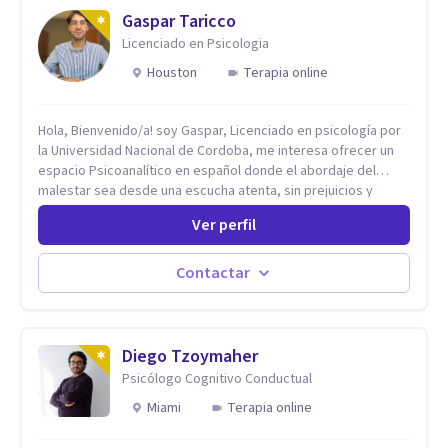
Gaspar Taricco
Licenciado en Psicologia
Houston
Terapia online
Hola, Bienvenido/a! soy Gaspar, Licenciado en psicología por
la Universidad Nacional de Cordoba, me interesa ofrecer un
espacio Psicoanalítico en español donde el abordaje del
malestar sea desde una escucha atenta, sin prejuicios y
rescatando lo singular de cada caso, sin caer en etiquetas.
Ver perfil
Considero que todas las personas en algún momento pueden
sufrir y cada una por cuestiones particulares, es en mi
espacio donde se le dará un lugar a esas cuestiones
Contactar
singulares de cada uno, para luego generar cambios. Soy una
persona en constante formación, actualmente curso
seminarios, una especialización en psicoanálisis y también
investigo. Siempre en la búsqueda de ser un mejor
Diego Tzoymaher
profesional.
Psicólogo Cognitivo Conductual
Miami
Terapia online