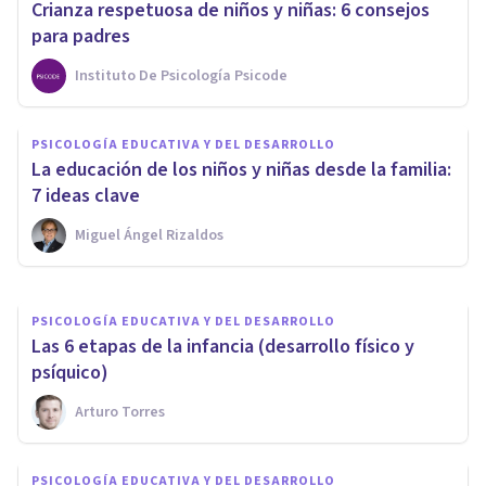
Crianza respetuosa de niños y niñas: 6 consejos
para padres
Instituto De Psicología Psicode
PSICOLOGÍA EDUCATIVA Y DEL DESARROLLO
PSICOLOGÍA EDUCATIVA Y DEL DESARROLLO
¿Cómo ayudar a tu hijo a ser
La educación de los niños y niñas desde la familia:
responsable? 10 consejos
7 ideas clave
Miguel Ángel Rizaldos
Nahum Montagud Rubio
PSICOLOGÍA EDUCATIVA Y DEL DESARROLLO
Las 6 etapas de la infancia (desarrollo físico y
psíquico)
Arturo Torres
PSICOLOGÍA EDUCATIVA Y DEL DESARROLLO