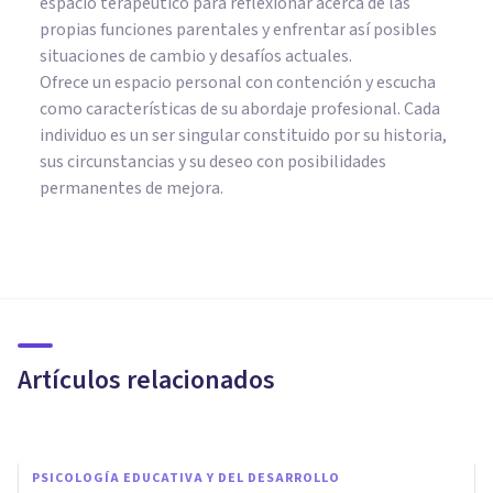
espacio terapéutico para reflexionar acerca de las
propias funciones parentales y enfrentar así posibles
situaciones de cambio y desafíos actuales.
Ofrece un espacio personal con contención y escucha
como características de su abordaje profesional. Cada
individuo es un ser singular constituido por su historia,
sus circunstancias y su deseo con posibilidades
permanentes de mejora.
CULTURA
Los 10 libros de Psicología
Educativa más útiles para
padres y madres
Artículos relacionados
Jonathan García-Allen
PSICOLOGÍA EDUCATIVA Y DEL DESARROLLO