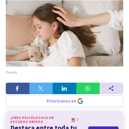
Pexels
Priorízanos en
¿ERES PSICÓLOGO/A EN
?
ESTADOS UNIDOS
Destaca entre toda tu