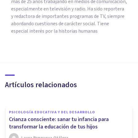
más de 25 años trabajando en medios de comunicación,
especialmente en televisión y radio. Ha sido reportera
y redactora de importantes programas de TV, siempre
abordando cuestiones de carácter social. Tiene
especial interés por la historias humanas
PSICOLOGÍA EDUCATIVA Y DEL DESARROLLO
Crianza basada en el
desarrollo: ¿cómo adaptar tu
forma de educar según la
Artículos relacionados
edad?
Nerea Moreno
PSICOLOGÍA EDUCATIVA Y DEL DESARROLLO
Crianza consciente: sanar tu infancia para
transformar la educación de tus hijos
Laura Panqueva Otálora