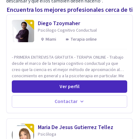
descansar y que ellos también deben hacerlo”.
Encuentra los mejores profesionales cerca de ti
Diego Tzoymaher
Psicólogo Cognitivo Conductual
Miami
Terapia online
- PRIMERA ENTREVISTA GRATUITA - TERAPIA ONLINE - Trabajo
desde el marco de la terapia cognitivo conductual ya que
creo que la ciencia es el mejor método de aproximación al
conocimiento en general y a la psicoterapia en particular. Me
interesan los procesos de cambio conductual por los que una
Ver perfil
persona pueda alcanzar sus objetivos, transitando,
aceptando y modificando sus patrones cognitivos y
emocionales. Abordo patologías específicas como trastornos
Contactar
de ansiedad y del ánimo, y también crisis vitales y procesos
de crecimiento personal.
Maria De Jesus Gutierrez Tellez
Psicóloga