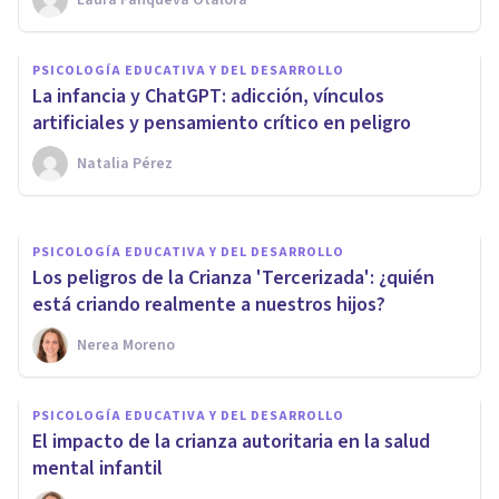
PSICOLOGÍA EDUCATIVA Y DEL DESARROLLO
PSICOLOGÍA EDUCATIVA Y DEL DESARROLLO
No, una infancia difícil no hace
La infancia y ChatGPT: adicción, vínculos
madurar antes a los niños
artificiales y pensamiento crítico en peligro
Natalia Pérez
Nerea Moreno
PSICOLOGÍA EDUCATIVA Y DEL DESARROLLO
Los peligros de la Crianza 'Tercerizada': ¿quién
está criando realmente a nuestros hijos?
Nerea Moreno
PSICOLOGÍA EDUCATIVA Y DEL DESARROLLO
El impacto de la crianza autoritaria en la salud
mental infantil