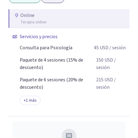
línea y para estos casos la terapia cognitiva conductual
es la que ha presentado mayores evidencias epíricas en la
Online
Terapia online
solución de estos cuadros con resultados muy buenos y
duraderos. Por tanto si hay salida y estoy aqui para
Servicios y precios
acompañarte. Si estás buscando un espacio de
acompañamiento profesional en español, escríbeme y
Consulta para Psicología
45
USD
/ sesión
damos el primer paso juntos.
Paquete de 4 sesiones (15% de
150
USD
/
descuento)
sesión
Paquete de 6 sesiones (20% de
215
USD
/
descuento)
sesión
+
1
más