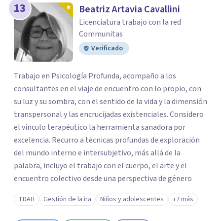
13
Beatriz Artavia Cavallini
como docente interino en los cursos de psicoanálisis de
Licenciatura trabajo con la red
la Universidad Latina de Costa Rica. Siempre el
Communitas
psicoanálisis ha sido brújula para la investigación y la
Verificado
atención en la clínica. ​ En 2016 soy invitado a sumarme a
la Asociación Costarricense para la Investigación y
Estudio del Psicoanálisis (ACIEP). Con mucho orgullo
Trabajo en Psicología Profunda, acompaño a los
acepté dicha invitación a una asociación con la cual me
consultantes en el viaje de encuentro con lo propio, con
vinculaba como asistente a actividades desde 2001
su luz y su sombra, con el sentido de la vida y la dimensión
cuando despertó mi interés por el psicoanálisis.
transpersonal y las encrucijadas existenciales. Considero
Asimismo, fui convocado en 2017 para desempeñarme
el vínculo terapéutico la herramienta sanadora por
como editor en la revista Inscribir el Psicoanálisis, de
excelencia. Recurro a técnicas profundas de exploración
ACIEP. Proyecto que me resultaba tremendamente
del mundo interno e intersubjetivo, más allá de la
interesante siempre en la línea de un deseo por la
palabra, incluyo el trabajo con el cuerpo, el arte y el
investigación y la transmisión. Esta misma inquietud me
encuentro colectivo desde una perspectiva de género
ha llevado a vínculos con colegas y amistades en el
TDAH
Gestión de la ira
Niños y adolescentes
+7 más
ámbito nacional, en la Red Communitas en Costa Rica, y
en Acompañamiento Terapéutico, en el ámbito