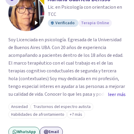
Lic. en Psicología con orientacion en
TCC
Verificado
Terapia Online
Soy Licenciada en psicología. Egresada de la Universidad
de Buenos Aires UBA. Con 20 años de experiencia
acompañando a pacientes dentro de los 18 años de edad.
El marco terapéutico con el cual trabajo es el de las
terapias cognitivo conductuales de segunda y tercera
hola (contextuales) Soy muy dedicada en mi profesión,
tengo especial interes en ayudar a las personas a mejorar
su calidad de vida. Conocer lo que les pasa y poder trabajar
leer más
en ello brindando las herramientas necesarias. Hay
Ansiedad
Trastornos del espectro autista
momentos en la vida por los cuales atravezamos por
Habilidades de afrontamiento
+7 más
estados de ansiedad, depresión o estrés, es alli donde no
encontramos o nos parece no tener recursos para
WhatsApp
Email
afrontarlos, pareciera que no hay salida. Dentro de esta