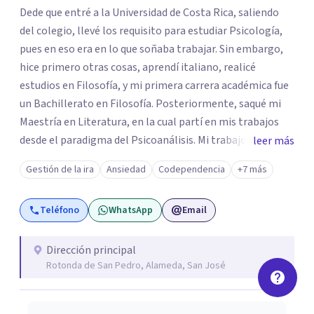
Dede que entré a la Universidad de Costa Rica, saliendo
del colegio, llevé los requisito para estudiar Psicología,
pues en eso era en lo que soñaba trabajar. Sin embargo,
hice primero otras cosas, aprendí italiano, realicé
estudios en Filosofía, y mi primera carrera académica fue
un Bachillerato en Filosofía. Posteriormente, saqué mi
Maestría en Literatura, en la cual partí en mis trabajos
desde el paradigma del Psicoanálisis. Mi trabajo final se
leer más
tituló: Literatura y Psicoanálisis: La seducción del texto.
Gestión de la ira
Ansiedad
Codependencia
+7 más
Desde ahí aposté a mi pasión por la lectura y mi
formación en psicoanálisis. Luego, complementando,
Teléfono
WhatsApp
Email
saqué el bachillerato y la licenciatura en Psicología,
continuando mi formación profesional. Formo parte de la
Red Communitas de Psicólogos de Costa Rica. Soy parte
Dirección principal
Rotonda de San Pedro, Alameda, San José
de la ACIEP, y tengo 14 años de experiencia en clínica en
consultorio privado en Clínica Litoral. Recibo pacientes
que quieran ir a un espacio para ser escuchados y resolver