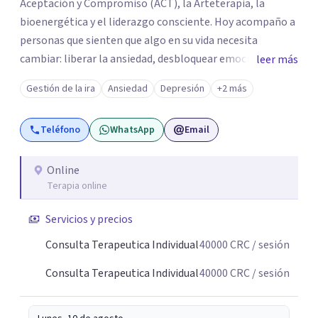
Aceptación y Compromiso (ACT), la Arteterapia, la
bioenergética y el liderazgo consciente. Hoy acompaño a
personas que sienten que algo en su vida necesita
cambiar: liberar la ansiedad, desbloquear emociones,
leer más
atravesar crisis personales o reconectar con un propósito
Gestión de la ira
Ansiedad
Depresión
+2 más
que les permita vivir con mayor bienestar y plenitud. A
través de mi guía podrás comprender el origen de tus
Teléfono
WhatsApp
Email
patrones emocionales y generar cambios reales y
sostenibles, iniciando un proceso profundo de conciencia
y transformación. Creo profundamente que cada persona
Online
Terapia online
tiene dentro de sí los recursos; a veces solo necesitamos
un espacio seguro, una mirada que nos acompañe y las
Servicios y precios
herramientas adecuadas para poder verlo con claridad.
Consulta Terapeutica Individual
40000
CRC
/ sesión
Consulta Terapeutica Individual
40000
CRC
/ sesión