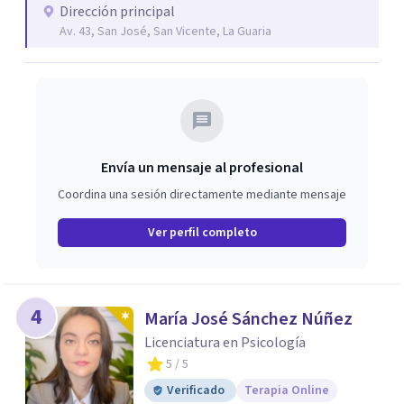
Fundamentes. Con el objetivo de la prevención
Dirección principal
Av. 43, San José, San Vicente, La Guaria
psicosocial de poblaciones menores de edad en
vulnerabilidad psicosocial desde una epistemología
psicoanalítica. He sido docente en grado y posgrado
tanto dentro como fuera de Costa Rica. Sostengo dos
espacios de transmisión del psicoanálisis fuera del
ámbito universitario: El Círculo de lectura Psicoanalítica
Envía un mensaje al profesional
de Moravia, y Lectura compartida: Sexualidades
Coordina una sesión directamente mediante mensaje
Femeninas.
Ver perfil completo
4
María José Sánchez Núñez
Licenciatura en Psicología
5
/ 5
Verificado
Terapia Online