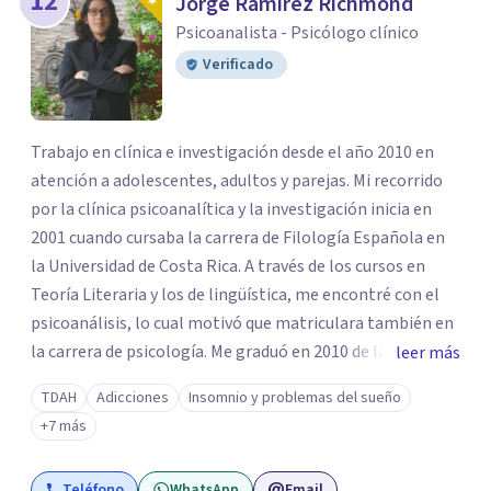
12
Jorge Ramírez Richmond
Psicoanalista - Psicólogo clínico
Verificado
Trabajo en clínica e investigación desde el año 2010 en
atención a adolescentes, adultos y parejas. Mi recorrido
por la clínica psicoanalítica y la investigación inicia en
2001 cuando cursaba la carrera de Filología Española en
la Universidad de Costa Rica. A través de los cursos en
Teoría Literaria y los de lingüística, me encontré con el
psicoanálisis, lo cual motivó que matriculara también en
la carrera de psicología. Me graduó en 2010 de la carrera
leer más
de Licenciatura en Psicología en Universidad Autónoma
TDAH
Adicciones
Insomnio y problemas del sueño
de Centroamérica (UACA) y en 2013 de la Maestría en
+7 más
Psicología con Énfasis en Clínica Psicoanalítica enla
Universidad Centroamericana de Ciencias Sociales. ​
Teléfono
WhatsApp
Email