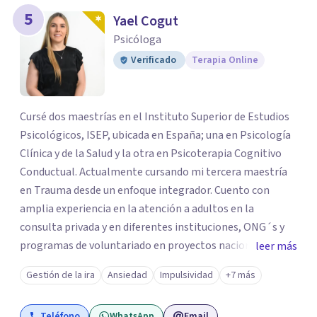
5
Yael Cogut
Psicóloga
Verificado
Terapia Online
Cursé dos maestrías en el Instituto Superior de Estudios
Psicológicos, ISEP, ubicada en España; una en Psicología
Clínica y de la Salud y la otra en Psicoterapia Cognitivo
Conductual. Actualmente cursando mi tercera maestría
en Trauma desde un enfoque integrador. Cuento con
amplia experiencia en la atención a adultos en la
consulta privada y en diferentes instituciones, ONG´s y
programas de voluntariado en proyectos nacionales e
leer más
internacionales; así como en capacitaciones y talleres en
Gestión de la ira
Ansiedad
Impulsividad
+7 más
diferentes empresas y asociaciones relacionadas al área
de la salud mental. Me apasiona capacitarme
Teléfono
WhatsApp
Email