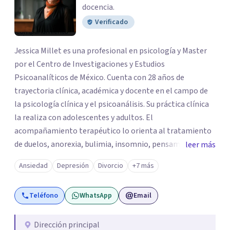
docencia.
Verificado
Jessica Millet es una profesional en psicología y Master
por el Centro de Investigaciones y Estudios
Psicoanalíticos de México. Cuenta con 28 años de
trayectoria clínica, académica y docente en el campo de
la psicología clínica y el psicoanálisis. Su práctica clínica
la realiza con adolescentes y adultos. El
acompañamiento terapéutico lo orienta al tratamiento
de duelos, anorexia, bulimia, insomnio, pensamientos
leer más
obsesivos, angustia, crisis de pareja, depresión, TOC,
Ansiedad
Depresión
Divorcio
+7 más
cutting, malestar existencial, procesos de cambio y
transiciones vitales que requieren un espacio de
Teléfono
WhatsApp
Email
acompañamiento terapéutico
Dirección principal