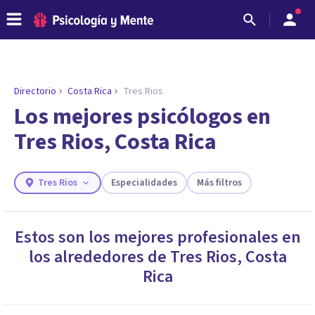
Directorio
Costa Rica
Tres Rios
ENCONTRAR MI TERAPEUTA
¿Necesitas ayuda para encontrar el
Los mejores psicólogos en
psicólogo adecuado?
Tres Rios, Costa Rica
Responde a unas breves preguntas y te ofreceremos
los profesionales que más se ajustan a tus
necesidades.
Tres Rios
Especialidades
Más filtros
Responder cuestionario
Estos son los mejores profesionales en
los alrededores de
Tres Rios
,
Costa
Rica