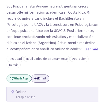
Soy Psicoanalista. Aunque nací en Argentina, crecí y
desarrollé mi formación académica en Costa Rica. Mi
recorrido universitario incluye el Bachillerato en
Psicología por la UACA y la Licenciatura en Psicología con
enfoque psicoanalítico por la UCACIS. Posteriormente,
continué profundizando mis estudios y especialización
clínica en el Icdeba (Argentina). Actualmente me dedico
al acompañamiento analítico online de adultos. Esta
leer más
modalidad virtual nos permite sostener un proceso
Ansiedad
Habilidades de afrontamiento
Depresión
profundo, continuo y adaptado a los ritmos de la vida
+5 más
actual, conectando especialmente con personas en
Costa Rica que buscan un espacio de escucha analítica y
WhatsApp
Email
absoluta confianza. En este espacio propongo un trabajo
conjunto a través de la palabra. Te ofrezco un lugar de
escucha activa, confidencial y libre de juicios, diseñado
Online
Terapia online
para abordar los conflictos inconscientes, aliviar el
malestar psíquico y acompañarte a tramitar tus desafíos