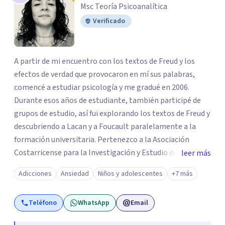
Msc Teoría Psicoanalítica
Verificado
A partir de mi encuentro con los textos de Freud y los
efectos de verdad que provocaron en mí sus palabras,
comencé a estudiar psicología y me gradué en 2006.
Durante esos años de estudiante, también participé de
grupos de estudio, así fui explorando los textos de Freud y
descubriendo a Lacan y a Foucault paralelamente a la
formación universitaria. Pertenezco a la Asociación
Costarricense para la Investigación y Estudio del
leer más
Psicoanálisis. En el 2020 me titulé de la Maestría
Adicciones
Ansiedad
Niños y adolescentes
+7 más
Académica en Teoría Psicoanlítica de la Universidad de
Costa Rica, otorgándoseme la graduación de honor. Del
Teléfono
WhatsApp
Email
2017 al 2023 trabajé en el programa Escucharte del
Hospital Nacional Psiquiátrico y la Fundación