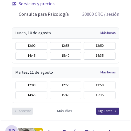
Servicios y precios
emocionales actuales.
Consulta para Psicología
30000
CRC
/ sesión
Lunes, 10 de agosto
Más horas
12:00
12:55
13:50
14:45
15:40
16:35
Martes, 11 de agosto
Más horas
12:00
12:55
13:50
14:45
15:40
16:35
Más días
Anterior
Siguiente