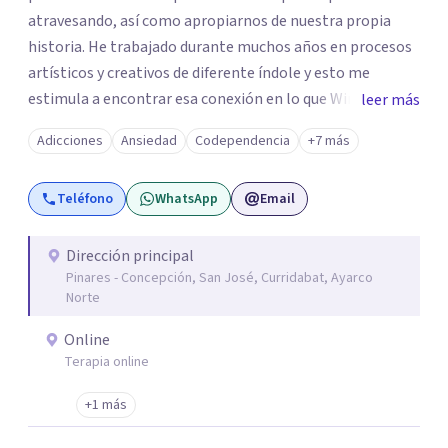
atravesando, así como apropiarnos de nuestra propia
historia. He trabajado durante muchos años en procesos
artísticos y creativos de diferente índole y esto me
estimula a encontrar esa conexión en lo que Winnicot
leer más
denomina un «vivir creador» en el espacio terapéutico.
Adicciones
Ansiedad
Codependencia
+7 más
Creo firmemente en nuestra capacidad para reelaborar
los retos que la vida nos presenta y te propongo
Teléfono
WhatsApp
Email
encontrar tu propia respuesta, cambiar tu posición y
emprender un camino guiado por tu deseo más genuino.
Estaré honrada de acompañar tu proceso. ¡Gracias por la
Dirección principal
Pinares - Concepción, San José, Curridabat, Ayarco
confianza!
Norte
Online
Terapia online
+1 más