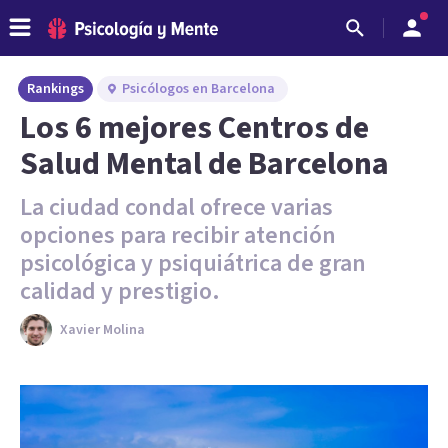
Rankings
Psicólogos en Barcelona
Los 6 mejores Centros de
Salud Mental de Barcelona
La ciudad condal ofrece varias
opciones para recibir atención
psicológica y psiquiátrica de gran
calidad y prestigio.
Xavier Molina