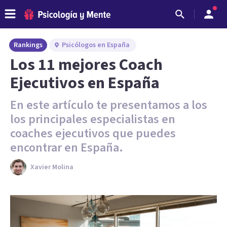
Rankings
Psicólogos en España
Los 11 mejores Coach
Ejecutivos en España
En este artículo te presentamos a los
los principales especialistas en
coaches ejecutivos que puedes
encontrar en España.
Xavier Molina