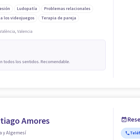
esión
Ludopatía
Problemas relacionales
 a los videojuegos
Terapia de pareja
València, Valencia
on todos los sentidos. Recomendable.
ntiago Amores
Rese
a y Algemesí
Telé