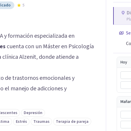
ficado
5
Di
Pl
Se
A y formación especializada en
Co
es
cuenta con un Máster en Psicología
a clínica Alzenit, donde atiende a
Hoy
to de trastornos emocionales y
do el manejo de adicciones y
Maña
lescentes
Depresión
stima
Estrés
Traumas
Terapia de pareja