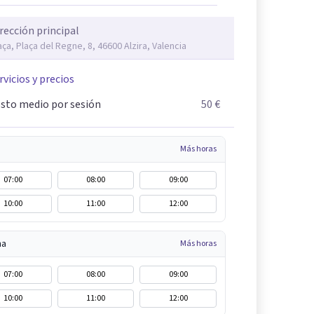
rección principal
aça, Plaça del Regne, 8, 46600 Alzira, Valencia
rvicios y precios
sto medio por sesión
50 €
Más horas
07:00
08:00
09:00
10:00
11:00
12:00
na
Más horas
07:00
08:00
09:00
10:00
11:00
12:00