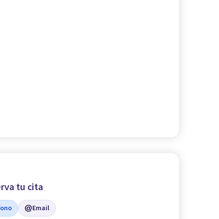
rva tu cita
fono
Email