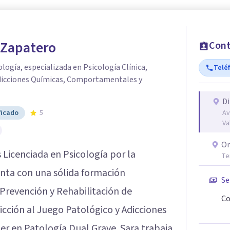
 Zapatero
Cont
ología, especializada en Psicología Clínica,
Telé
dicciones Químicas, Comportamentales y
Di
ficado
5
Av
Va
On
 Licenciada en Psicología por la
Te
enta con una sólida formación
Se
Prevención y Rehabilitación de
Co
icción al Juego Patológico y Adicciones
r en Patología Dual Grave. Sara trabaja