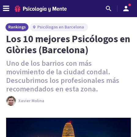
Rankings
Psicólogos en Barcelona
Los 10 mejores Psicólogos en
Glòries (Barcelona)
Uno de los barrios con más
movimiento de la ciudad condal.
Descubrimos los profesionales más
recomendados en esta zona.
Xavier Molina