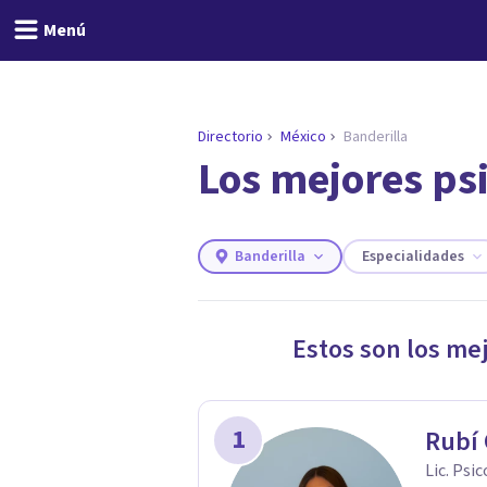
Menú
Directorio
México
Banderilla
Los mejores ps
ENCONTRAR MI TERAPEUTA
¿Necesitas ayuda para 
Responde a unas breves preguntas y 
Responder cuestionario
Banderilla
Especialidades
Estos son los me
1
Rubí
Lic. Psi