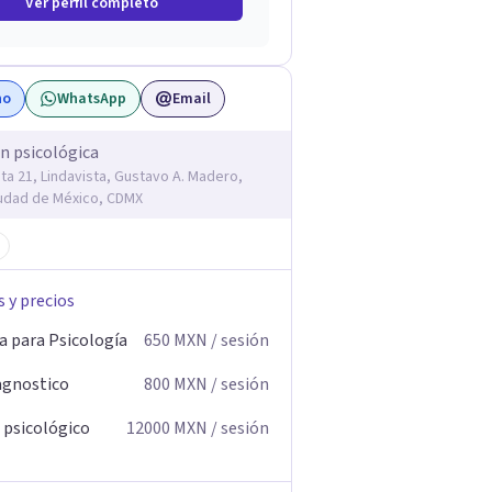
Ver perfil completo
no
WhatsApp
Email
n psicológica
ta 21, Lindavista, Gustavo A. Madero,
udad de México, CDMX
s y precios
a para Psicología
650
MXN
/ sesión
agnostico
800
MXN
/ sesión
 psicológico
12000
MXN
/ sesión