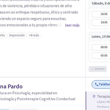
Sábado, 8 d
 de violencia, pérdida o situaciones de alto
16:05
eciendo un espacio seguro para escuchar,
19:05
os emocionales a tu propio ritmo. Creo
leer más
nstruir juntos herramientas que fortalezcan el
ento
Depresión
+6 más
Lunes, 10 d
mpañarte en este
quier duda y acordar una cita. Un abrazo,
00:05
ogo
03:05
Anterior
Teléfo
ana Pardo
tura en Psicología, especialidad en
Terapia
icología y Psicoterapia Cognitivo Conductual
López Ma
Pachuca 