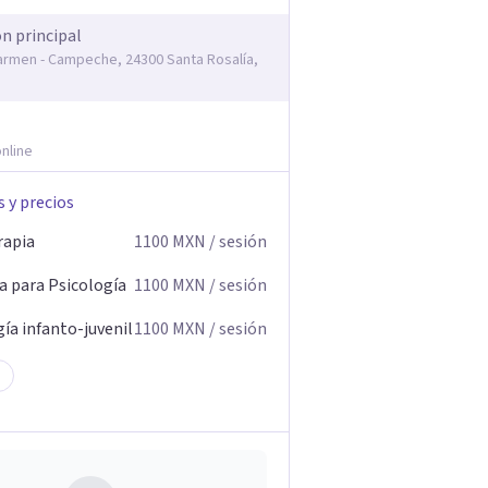
ón principal
armen - Campeche, 24300 Santa Rosalía,
nline
s y precios
rapia
1100
MXN
/ sesión
a para Psicología
1100
MXN
/ sesión
ía infanto-juvenil
1100
MXN
/ sesión