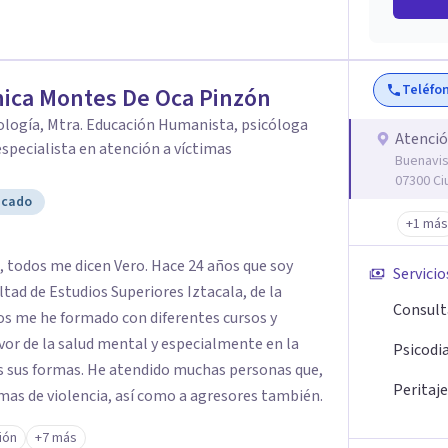
Teléfo
ica Montes De Oca Pinzón
cología, Mtra. Educación Humanista, psicóloga
Atenció
 especialista en atención a víctimas
Buenavis
07300 Ci
icado
+1 más
 todos me dicen Vero. Hace 24 años que soy
Servicio
ultad de Estudios Superiores Iztacala, de la
Consult
os me he formado con diferentes cursos y
or de la salud mental y especialmente en la
Psicodi
as sus formas. He atendido muchas personas que,
Peritaje
as de violencia, así como a agresores también.
ión
+7 más