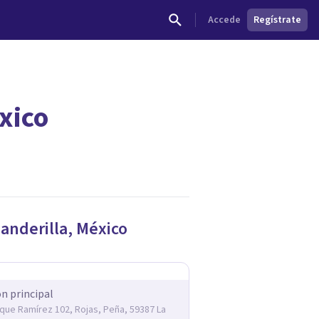
Accede
Regístrate
xico
dades.
anderilla
,
México
ón principal
rique Ramírez 102, Rojas, Peña, 59387 La