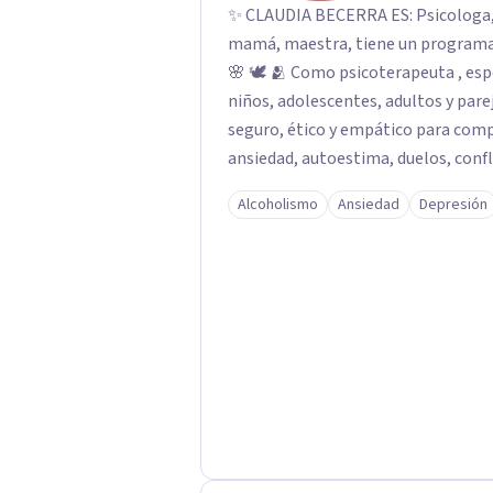
✨ CLAUDIA BECERRA ES: Psicologa, Psicoterapeuta y Sexologa, tambien, esposa,
mamá, maestra, tiene un programa de 
🌸 🕊️ 🫂 Como psicoterapeuta , e
niños, adolescentes, adultos y parej
seguro, ético y empático para com
ansiedad, autoestima, duelos, confl
desde una mirada humana e integral
Alcoholismo
Ansiedad
Depresión
regulación emocional y el equilibrio interno. 💖 💕 💫 🔥 
especializada en Sexualidad Humana
Acompaña procesos relacionados con
vínculos afectivos, comunicación ín
Su enfoque integra cuerpo, emocion
sexualidad libre de culpa y en armonía con 
alma a sanar, recordando el equilib
desde una presencia amorosa y cons