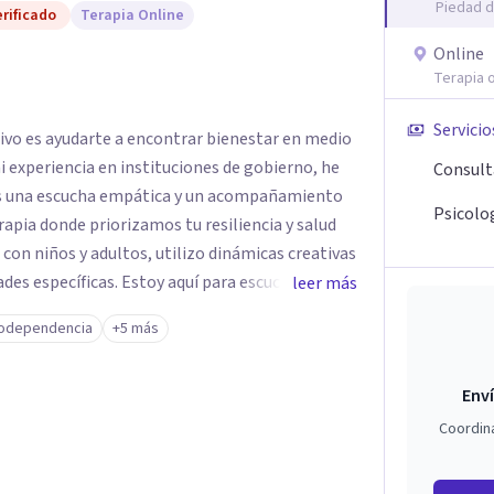
Piedad d
rificado
Terapia Online
Online
Terapia o
Servicio
tivo es ayudarte a encontrar bienestar en medio
 mi experiencia en instituciones de gobierno, he
Consult
es una escucha empática y un acompañamiento
Psicolog
rapia donde priorizamos tu resiliencia y salud
 con niños y adultos, utilizo dinámicas creativas
des específicas. Estoy aquí para escucharte y
leer más
ias para fortalecer tu paz mental.
odependencia
+5 más
Enví
Coordin