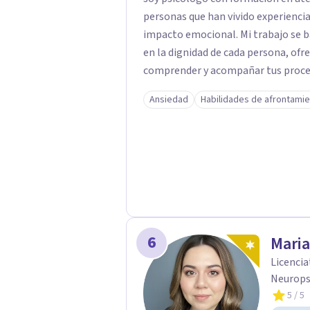
personas que han vivido experiencias
impacto emocional. Mi trabajo se basa en un enfoque respetuoso, ético y centrado
en la dignidad de cada persona, ofr
comprender y acompañar tus proces
firmemente en la importancia de co
Ansiedad
Habilidades de afrontami
bienestar, la autonomía y el sentido de vida. Será un gusto aco
proceso. Quedo atento para resolver cual
Pedro Gilberto Lobato Cruz Psicól
6
Mari
Licencia
Neurops
5
/ 5