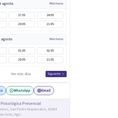
e agosto
Más horas
17:05
18:05
20:05
21:05
e agosto
Más horas
01:05
02:05
20:05
21:05
Ver más días
Siguiente
no
WhatsApp
Email
 Psicológica Presencial
teos, San Pedro Nopancalco, 42084
de Soto, Hgo.