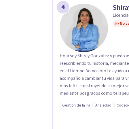
4
Shira
Licencia
No ve
Hola soy Shiray González y puedo ayu
reescribiendo tu historia, mediant
en el tiempo. Yo no solo te ayudo a 
acompaño a cambiar tu vida para vi
más feliz, construyendo tu mejor versión. Con una formación acad
mediante posgrados como terapeuta 
respaldo profesional y experiencia 
Gestión de la ira
Ansiedad
Codep
acompaño en el proceso con empatía
darte seguridad emocional y una di