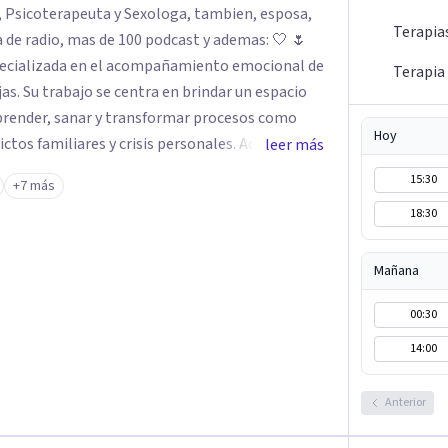
Terapia
radio, mas de 100 podcast y ademas: 🤍 🌷
specializada en el acompañamiento emocional de
Terapia 
as. Su trabajo se centra en brindar un espacio
prender, sanar y transformar procesos como
Hoy
ictos familiares y crisis personales. Acompaña
leer más
, favoreciendo el autoconocimiento, la
15:30
+7 más
 Como sexóloga,
18:30
 consciente, saludable y respetuosa.
 identidad sexual, educación sexual, placer,
Mañana
tima y sanación de la historia sexual personal.
es y conciencia, promoviendo una vivencia de la
00:30
el bienestar emocional. ✨ “Acompaño el
14:00
rio entre mente, cuerpo, emociones y energía,
ciente.” 💫
Anterior