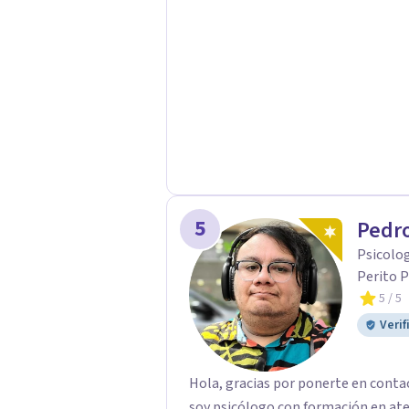
5
Pedro
Psicolog
Perito P
5
/ 5
Verif
Hola, gracias por ponerte en conta
soy psicólogo con formación en at