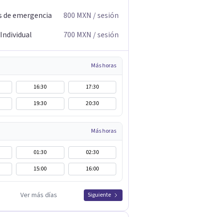
s de emergencia
800
MXN
/ sesión
Individual
700
MXN
/ sesión
Más horas
16:30
17:30
19:30
20:30
Más horas
01:30
02:30
15:00
16:00
Ver más días
Siguiente