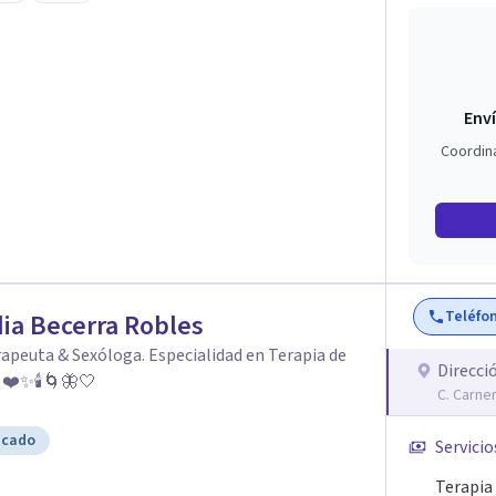
Enví
Coordin
Teléfo
ia Becerra Robles
apeuta & Sexóloga. Especialidad en Terapia de
Direcci
: ❤️✨🕯️🌀🦋🤍
C. Carne
icado
Servicio
Terapia