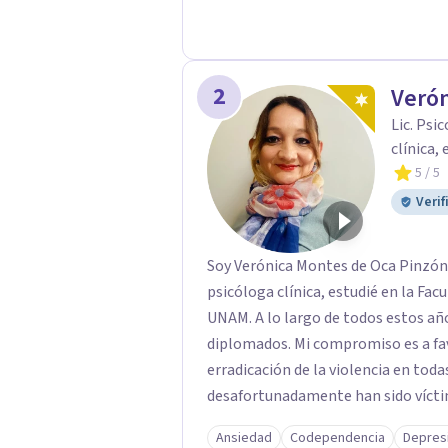
2
Verón
Lic. Psi
clínica,
5
/ 5
Verif
Soy Verónica Montes de Oca Pinzón,
psicóloga clínica, estudié en la Fac
UNAM. A lo largo de todos estos añ
diplomados. Mi compromiso es a fav
erradicación de la violencia en tod
desafortunadamente han sido víctim
Ansiedad
Codependencia
Depres