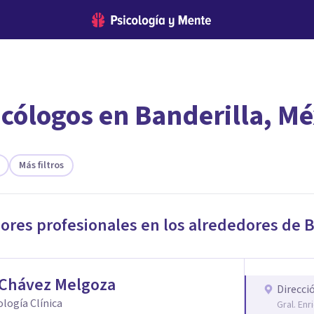
icólogos en Banderilla, Mé
encontrar el psicólogo adecuado?
te ofreceremos los profesionales que más se ajustan a tus necesi
Más filtros
jores profesionales en los alrededores de
B
 Chávez Melgoza
Direcci
cología Clínica
Gral. En