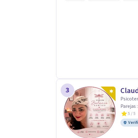
3
Claud
Psicoter
Parejas 
5
/ 5
Verif