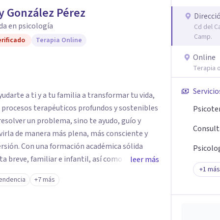
y González Pérez
Direcci
da en psicología
Cd del C
Camp.
rificado
Terapia Online
Online
Terapia o
Servicio
darte a ti y a tu familia a transformar tu vida,
e procesos terapéuticos profundos y sostenibles
Psicote
resolver un problema, sino te ayudo, guío y
Consult
virla de manera más plena, más consciente y
émica sólida
Psicolog
breve, familiar e infantil, así como con
leer más
+
1
más
clínica de más de 26 años y personal te
endencia
+7 más
 auténtica y comunicación clara y directa para
rección firme de tu proceso de cambio.