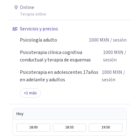
un privilegio acompañarte en este camino hacia una vida
Online
con mayor bienestar y tranquilidad.
Terapia online
Servicios y precios
Psicología adulto
1000
MXN
/ sesión
Psicoterapia clínica cognitiva
1000
MXN
/
conductual y terapia de esquemas
sesión
Psicoterapia en adolescentes 17años
1000
MXN
/
en adelante y adultos
sesión
+
1
más
Hoy
18:00
18:55
19:50