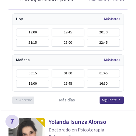
Hoy
Más horas
19:00
19:45
20:30
21:15
22:00
22:45
Mañana
Más horas
00:15
01:00
01:45
15:00
15:45
16:30
Más días
Anterior
Siguiente
7
Yolanda Isunza Alonso
Doctorado en Psicoterapia