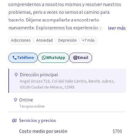
comprendernos a nosotros mismos y resolver nuestros
problemas, pero a veces no vemos el camino para
hacerlo. Déjame acompañarte a encontrarlo
nuevamente. Exploraremos tus experiencias y
leer más
emociones; encontrar en la novedad otra forma de
Adicciones
Ansiedad
Depresión
+7 más
responder a ellas y enfrentarlas hoy es a lo que te invito.
Reinventarse es una opción. La relación que
Teléfono
WhatsApp
Email
construyamos tú y yo basada en la confianza, honestidad
y diálogo es lo que nos permitirá avanzar y sanar.
Aceptación y cambio a través de la empatía con nosotros
Dirección principal
Angel Urraza 718, Col del Valle Centro, Benito Juárez,
y el mundo. Un ambiente que no juzga, un lugar seguro
03100 Ciudad de México, CDMX
para hablar de aquello que nos resistimos a aceptar. Sé
del profundo vacío que deja la muerte de un ser querido o
Online
la pérdida de una mascota; lo devastador que es separarte
Terapia online
de quien amas o la frustración al perder un proyecto de
Servicios y precios
vida; pero también sé, que puedes manejar lo que sientes,
transformarlo y reinventarte. La ansiedad puede
Costo medio por sesión
$700