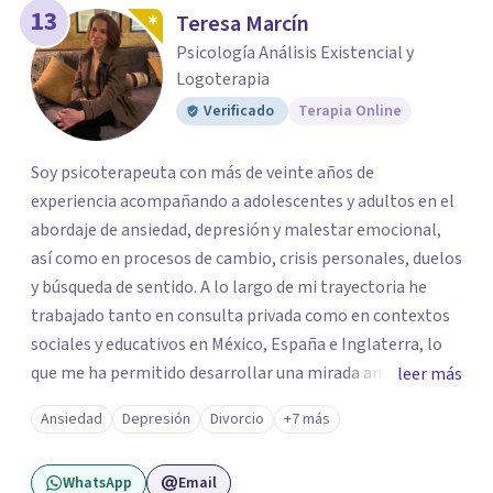
13
Teresa Marcín
Psicología Análisis Existencial y
Logoterapia
Verificado
Terapia Online
Soy psicoterapeuta con más de veinte años de
experiencia acompañando a adolescentes y adultos en el
abordaje de ansiedad, depresión y malestar emocional,
así como en procesos de cambio, crisis personales, duelos
y búsqueda de sentido. A lo largo de mi trayectoria he
trabajado tanto en consulta privada como en contextos
sociales y educativos en México, España e Inglaterra, lo
que me ha permitido desarrollar una mirada amplia,
leer más
sensible y profundamente humana del sufrimiento
Ansiedad
Depresión
Divorcio
+7 más
psicológico. Trabajo desde un enfoque integral que
combina la Psicología Existencial, la Logoterapia, el
WhatsApp
Email
Análisis Conductual y la Terapia Dialéctico Conductual.