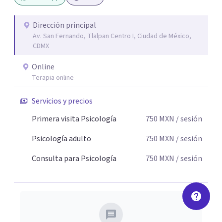
atención, aumento de concentración, memoria y
desempeño (ideales para TDA) *Neuroaprendizaje
Dirección principal
Av. San Fernando, Tlalpan Centro I, Ciudad de México,
*Cambio de hábitos. *Inteligencia emocional y
CDMX
conductual.
Online
Terapia online
Servicios y precios
Primera visita Psicología
750
MXN
/ sesión
Psicología adulto
750
MXN
/ sesión
Consulta para Psicología
750
MXN
/ sesión