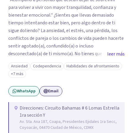
para volver a vivir con mayor tranquilidad, confianza y
bienestar emocional." ¿Sientes que llevas demasiado
tiempo intentando estar bien, pero algo dentro de ti
sigue doliendo? La ansiedad, el estrés, una pérdida, los
conflictos de pareja o los cambios de vida pueden hacerte
sentir agotado(a), confundido(a) o incluso
desconectado(a) de ti mismo(a). No tienes que enfrentar
leer más
este proceso en soledad. Te ofrezco un espacio seguro,
Ansiedad
Codependencia
Habilidades de afrontamiento
libre de juicios y basado en la empatía, el respeto y la
+7 más
confidencialidad, donde juntos comprenderemos qué está
ocurriendo y trabajaremos con herramientas respaldadas
WhatsApp
Email
por la evidencia para ayudarte a recuperar tu bienestar.
Acompaño a adolescentes (desde los 17 años), adultos y
parejas que desean superar la ansiedad, la depresión, el
Direcciones: Circuito Bahamas # 6 Lomas Estrella
1ra sección Y
estrés, los duelos, fortalecer su autoestima, establecer
Av. Sta. Ana 187, Coapa, Presidentes Ejidales 1ra Secc,
límites saludables, mejorar sus relaciones y afrontar los
Coyoacán, 04470 Ciudad de México, CDMX
desafíos de la vida con mayor seguridad y equilibrio. Será