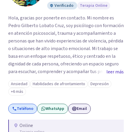
Verificado
Terapia Online
Hola, gracias por ponerte en contacto. Mi nombre es
Pedro Gilberto Lobato Cruz, soy psicólogo con formación
en atención psicosocial, trauma y acompañamiento a
personas que han vivido experiencias de violencia, pérdida
o situaciones de alto impacto emocional. Mi trabajo se
basa en un enfoque respetuoso, ético y centrado en la
dignidad de cada persona, ofreciendo un espacio seguro
para escuchar, comprender y acompañar tus procesos
leer más
emocionales a tu propio ritmo. Creo firmemente en la
Ansiedad
Habilidades de afrontamiento
Depresión
importancia de construir juntos herramientas que
+6 más
fortalezcan el bienestar, la autonomía y el sentido de
vida. Será un gusto acompañarte en este proceso. Quedo
Teléfono
WhatsApp
Email
atento para resolver cualquier duda y acordar una cita. Un
abrazo, Pedro Gilberto Lobato Cruz Psicólogo
Online