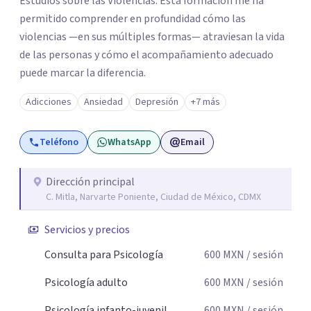
Estudios sobre las Violencias. Esta formación me ha
permitido comprender en profundidad cómo las
violencias —en sus múltiples formas— atraviesan la vida
de las personas y cómo el acompañamiento adecuado
puede marcar la diferencia.
Adicciones
Ansiedad
Depresión
+7 más
Teléfono
WhatsApp
Email
Dirección principal
C. Mitla, Narvarte Poniente, Ciudad de México, CDMX
Servicios y precios
Consulta para Psicología
600
MXN
/ sesión
Psicología adulto
600
MXN
/ sesión
Psicología infanto-juvenil
600
MXN
/ sesión