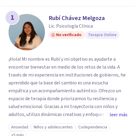
1
Rubí Chávez Melgoza
Lic. Psicología Clínica
No verificado
Terapia Online
¡Hola! Mi nombre es Rubí y mi objetivo es ayudarte a
encontrar bienestar en medio de los retos de la vida. A
través de mi experiencia en instituciones de gobierno, he
aprendido que la base del cambio es una escucha
empática y un acompañamiento auténtico. ​Ofrezco un
espacio de terapia donde priorizamos tu resiliencia y
salud emocional. Gracias a mi trayectoria con niños y
adultos, utilizo dinámicas creativas y enfoques adaptados
leer más
a tus necesidades específicas. Estoy aquí para escucharte
Ansiedad
Niños y adolescentes
Codependencia
y brindarte las herramientas necesarias para fortalecer
+5 más