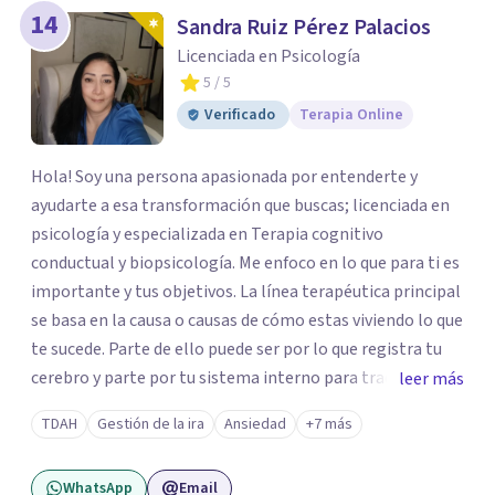
14
Sandra Ruiz Pérez Palacios
Licenciada en Psicología
5
/ 5
Verificado
Terapia Online
Hola! Soy una persona apasionada por entenderte y
ayudarte a esa transformación que buscas; licenciada en
psicología y especializada en Terapia cognitivo
conductual y biopsicología. Me enfoco en lo que para ti es
importante y tus objetivos. La línea terapéutica principal
se basa en la causa o causas de cómo estas viviendo lo que
te sucede. Parte de ello puede ser por lo que registra tu
cerebro y parte por tu sistema interno para traducir lo
leer más
que te pasa. Trabajo con técnicas de: *Mindfulness para
TDAH
Gestión de la ira
Ansiedad
+7 más
que aprendas a gestionar tus emociones *Transpersonal
para que comprendas como es que tus vivencias generan
WhatsApp
Email
un impacto en tu hoy. *Respiración para enfoque de