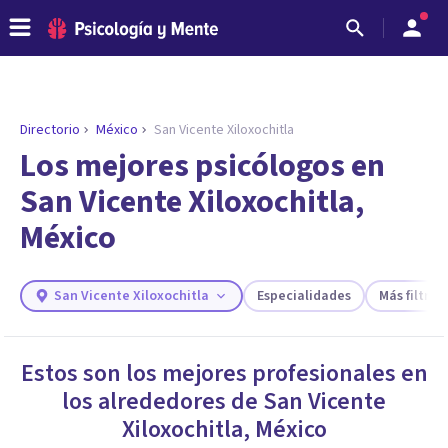
Directorio
México
San Vicente Xiloxochitla
ENCONTRAR MI TERAPEUTA
¿Necesitas ayuda para encontrar el
Los mejores psicólogos en
psicólogo adecuado?
San Vicente Xiloxochitla,
Responde a unas breves preguntas y te ofreceremos
México
los profesionales que más se ajustan a tus
necesidades.
Responder cuestionario
San Vicente Xiloxochitla
Especialidades
Más filtros
Estos son los mejores profesionales en
los alrededores de
San Vicente
Xiloxochitla
,
México