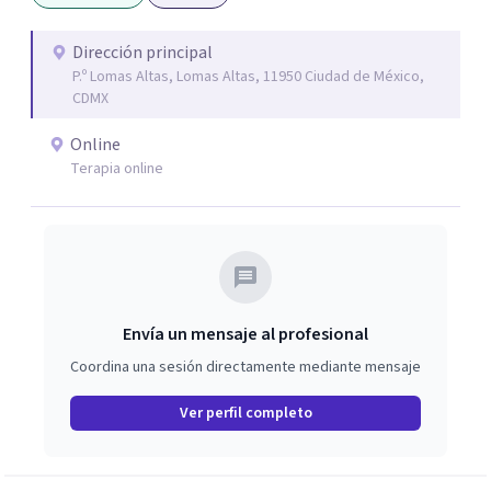
Este enfoque me permite acompañar de manera efectiva
a personas que atraviesan ansiedad persistente, estados
Dirección principal
P.º Lomas Altas, Lomas Altas, 11950 Ciudad de México,
depresivos, agotamiento emocional, pensamientos
CDMX
negativos recurrentes o dificultades para regular sus
emociones, integrando herramientas basadas en
Online
evidencia con una comprensión profunda de la historia y
Terapia online
el contexto de cada persona.
Envía un mensaje al profesional
Coordina una sesión directamente mediante mensaje
Ver perfil completo