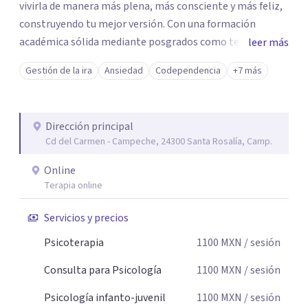
vivirla de manera más plena, más consciente y más feliz,
construyendo tu mejor versión. Con una formación
académica sólida mediante posgrados como terapeuta
leer más
breve, familiar e infantil, así como con respaldo
Gestión de la ira
Ansiedad
Codependencia
+7 más
profesional y experiencia clínica de más de 26 años y
personal te acompaño en el proceso con empatía
auténtica y comunicación clara y directa para darte
Dirección principal
seguridad emocional y una dirección firme de tu proceso
Cd del Carmen - Campeche, 24300 Santa Rosalía, Camp.
de cambio.
Online
Terapia online
Servicios y precios
Psicoterapia
1100
MXN
/ sesión
Consulta para Psicología
1100
MXN
/ sesión
Psicología infanto-juvenil
1100
MXN
/ sesión