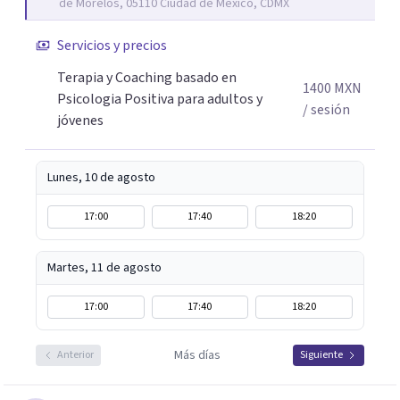
de Morelos, 05110 Ciudad de México, CDMX
diferentes y avanzar hacia donde lo necesitan. Hago
procesos de terapia y coaching individual en línea o de
Servicios y precios
manera presencial en la Ciudad de México.
Terapia y Coaching basado en
Adicionalmente enseño herramientas de psicología
1400
MXN
Psicologia Positiva para adultos y
positiva y bienestar a grupos y equipos.
/ sesión
jóvenes
Lunes, 10 de agosto
17:00
17:40
18:20
Martes, 11 de agosto
17:00
17:40
18:20
Más días
Anterior
Siguiente