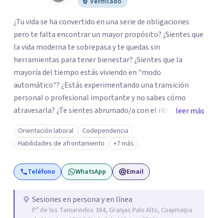
Verificado
¿Tu vida se ha convertido en una serie de obligaciones
pero te falta encontrar un mayor propósito? ¿Sientes que
la vida moderna te sobrepasa y te quedas sin
herramientas para tener bienestar? ¿Sientes que la
mayoría del tiempo estás viviendo en "modo
automático"? ¿Estás experimentando una transición
personal o profesional importante y no sabes cómo
atravesarla? ¿Te sientes abrumado/a con el ritmo de tu
leer más
día a día y te preguntas si hay una mejor manera de vivir?
Orientación laboral
Codependencia
¿Aunque no estás deprimido/a sientes que te gustaría
Habilidades de afrontamiento
+7 más
potenciar tu capacidad de bienestar? Hola, Soy
Mariangela Rodriguez Badel. Uno de mis propósitos de
Teléfono
WhatsApp
Email
vida es impactar positivamente la vida de jóvenes y
adultos. Lo hago entendiendo el “mundo” que es cada
uno/a y acompañándolo/as a encontrar herramientas
Sesiones en persona y en línea
P.º de los Tamarindos 384, Granjas Palo Alto, Cuajimalpa
que les permitan conectar con su vida de maneras