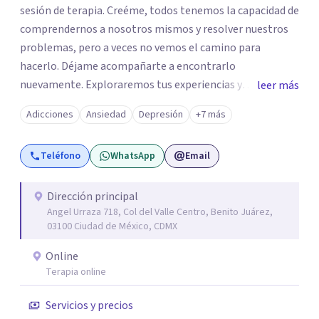
sesión de terapia. Creéme, todos tenemos la capacidad de
comprendernos a nosotros mismos y resolver nuestros
problemas, pero a veces no vemos el camino para
hacerlo. Déjame acompañarte a encontrarlo
nuevamente. Exploraremos tus experiencias y
leer más
emociones; encontrar en la novedad otra forma de
Adicciones
Ansiedad
Depresión
+7 más
responder a ellas y enfrentarlas hoy es a lo que te invito.
Reinventarse es una opción. La relación que
Teléfono
WhatsApp
Email
construyamos tú y yo basada en la confianza, honestidad
y diálogo es lo que nos permitirá avanzar y sanar.
Aceptación y cambio a través de la empatía con nosotros
Dirección principal
Angel Urraza 718, Col del Valle Centro, Benito Juárez,
y el mundo. Un ambiente que no juzga, un lugar seguro
03100 Ciudad de México, CDMX
para hablar de aquello que nos resistimos a aceptar. Sé
del profundo vacío que deja la muerte de un ser querido o
Online
la pérdida de una mascota; lo devastador que es separarte
Terapia online
de quien amas o la frustración al perder un proyecto de
Servicios y precios
vida; pero también sé, que puedes manejar lo que sientes,