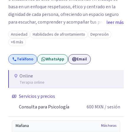
basa en un enfoque respetuoso, ético y centrado en la
dignidad de cada persona, ofreciendo un espacio seguro
para escuchar, comprender y acompañar tus procesos
leer más
emocionales a tu propio ritmo. Creo firmemente en la
Ansiedad
Habilidades de afrontamiento
Depresión
importancia de construir juntos herramientas que
+6 más
fortalezcan el bienestar, la autonomía y el sentido de
vida. Será un gusto acompañarte en este proceso. Quedo
Teléfono
WhatsApp
Email
atento para resolver cualquier duda y acordar una cita. Un
abrazo, Pedro Gilberto Lobato Cruz Psicólogo
Online
Terapia online
Servicios y precios
Consulta para Psicología
600
MXN
/ sesión
Mañana
Más horas