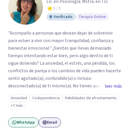
Lic. en Psicología. Mstra. en Tcc
5
/ 5
Verificado
Terapia Online
"Acompaño a personas que desean dejar de sobrevivir
para volver a vivir con mayor tranquilidad, confianza y
bienestar emocional." ¿Sientes que llevas demasiado
tiempo intentando estar bien, pero algo dentro de ti
sigue doliendo? La ansiedad, el estrés, una pérdida, los
conflictos de pareja o los cambios de vida pueden hacerte
sentir agotado(a), confundido(a) o incluso
desconectado(a) de ti mismo(a). No tienes que enfrentar
leer más
este proceso en soledad. Te ofrezco un espacio seguro,
Ansiedad
Codependencia
Habilidades de afrontamiento
libre de juicios y basado en la empatía, el respeto y la
+7 más
confidencialidad, donde juntos comprenderemos qué está
ocurriendo y trabajaremos con herramientas respaldadas
WhatsApp
Email
por la evidencia para ayudarte a recuperar tu bienestar.