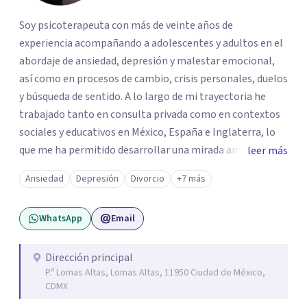
Soy psicoterapeuta con más de veinte años de
experiencia acompañando a adolescentes y adultos en el
abordaje de ansiedad, depresión y malestar emocional,
así como en procesos de cambio, crisis personales, duelos
y búsqueda de sentido. A lo largo de mi trayectoria he
trabajado tanto en consulta privada como en contextos
sociales y educativos en México, España e Inglaterra, lo
que me ha permitido desarrollar una mirada amplia,
leer más
sensible y profundamente humana del sufrimiento
Ansiedad
Depresión
Divorcio
+7 más
psicológico. Trabajo desde un enfoque integral que
combina la Psicología Existencial, la Logoterapia, el
WhatsApp
Email
Análisis Conductual y la Terapia Dialéctico Conductual.
Este enfoque me permite acompañar de manera efectiva
a personas que atraviesan ansiedad persistente, estados
Dirección principal
P.º Lomas Altas, Lomas Altas, 11950 Ciudad de México,
depresivos, agotamiento emocional, pensamientos
CDMX
negativos recurrentes o dificultades para regular sus