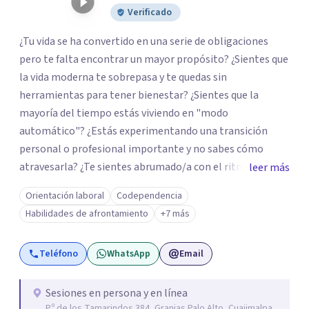
Verificado
¿Tu vida se ha convertido en una serie de obligaciones
pero te falta encontrar un mayor propósito? ¿Sientes que
la vida moderna te sobrepasa y te quedas sin
herramientas para tener bienestar? ¿Sientes que la
mayoría del tiempo estás viviendo en "modo
automático"? ¿Estás experimentando una transición
personal o profesional importante y no sabes cómo
atravesarla? ¿Te sientes abrumado/a con el ritmo de tu
leer más
día a día y te preguntas si hay una mejor manera de vivir?
Orientación laboral
Codependencia
¿Aunque no estás deprimido/a sientes que te gustaría
Habilidades de afrontamiento
+7 más
potenciar tu capacidad de bienestar? Hola, Soy
Mariangela Rodriguez Badel. Uno de mis propósitos de
Teléfono
WhatsApp
Email
vida es impactar positivamente la vida de jóvenes y
adultos. Lo hago entendiendo el “mundo” que es cada
uno/a y acompañándolo/as a encontrar herramientas
Sesiones en persona y en línea
P.º de los Tamarindos 384, Granjas Palo Alto, Cuajimalpa