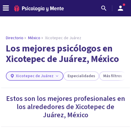
Directorio
México
Xicotepec de Juárez
Los mejores psicólogos en
Xicotepec de Juárez, México
Xicotepec de Juárez
Especialidades
Más filtros
Estos son los mejores profesionales en
los alrededores de
Xicotepec de
ENCONTRAR MI TERAPEUTA
¿Necesitas ayuda para encontrar el
Juárez
,
México
psicólogo adecuado?
Responde a unas breves preguntas y te ofreceremos