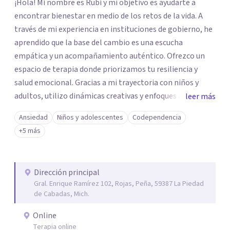
¡Hola! Mi nombre es Rubí y mi objetivo es ayudarte a
encontrar bienestar en medio de los retos de la vida. A
través de mi experiencia en instituciones de gobierno, he
aprendido que la base del cambio es una escucha
empática y un acompañamiento auténtico. ​Ofrezco un
espacio de terapia donde priorizamos tu resiliencia y
salud emocional. Gracias a mi trayectoria con niños y
adultos, utilizo dinámicas creativas y enfoques adaptados
leer más
a tus necesidades específicas. Estoy aquí para escucharte
Ansiedad
Niños y adolescentes
Codependencia
y brindarte las herramientas necesarias para fortalecer
+5 más
tu paz mental.
Dirección principal
Gral. Enrique Ramírez 102, Rojas, Peña, 59387 La Piedad
de Cabadas, Mich.
Online
Terapia online