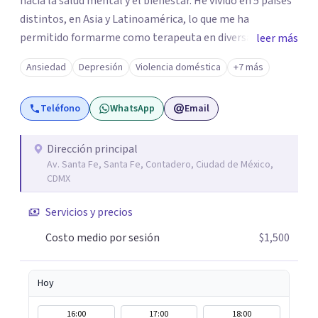
hacia la salud mental y el bienestar. He vivido en 5 países
distintos, en Asia y Latinoamérica, lo que me ha
permitido formarme como terapeuta en diversas
leer más
técnicas e idiomas y trabajar con personas de un amplio
Ansiedad
Depresión
Violencia doméstica
+7 más
espectro de culturas, historias y profesiones. Al ser
promotora de Mindfulness como habilitador para una
Teléfono
WhatsApp
Email
vida más satisfactoria, mi proceso de psicoterapia se
apoya en cimientos de Conciencia Plena y Compasión
para explorar tus procesos mentales y emocionales con
Dirección principal
Av. Santa Fe, Santa Fe, Contadero, Ciudad de México,
mayor claridad, perspectiva y amabilidad.
CDMX
Servicios y precios
Costo medio por sesión
$1,500
Hoy
16:00
17:00
18:00