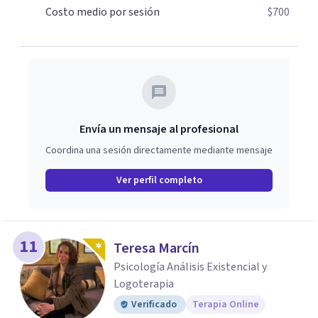
transformarlo y reinventarte. La ansiedad puede
Costo medio por sesión
$700
domarse, tú tienes la capacidad de decidir cómo vivir una
experiencia ¿Cómo es ser tú?
Envía un mensaje al profesional
Coordina una sesión directamente mediante mensaje
Ver perfil completo
11
Teresa Marcín
Psicología Análisis Existencial y
Logoterapia
Verificado
Terapia Online