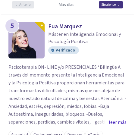
Más días
Anterior
Siguiente
5
Fua Marquez
Máster en Inteligencia Emocional y
Psicología Positiva
Verificado
Pscicoterapia ON- LINE y/o PRESENCIALES *Bilingüe A
través del momento presente la Inteligencia Emocional
y la Psicología Positiva proporcionan herramientas para
transformar las dificultades; mismas que nos alejan de
nuestro estado natural de calma y bienestar. Atención a: -
Ansiedad, estrés, depresión, miedos, fobias. -Baja
Autoestima, inseguridades, bloqueos. -Duelos,
separaciones, perdidas, cambios vitales, gestión de
leer más
emociones, tristeza, ira, soledad. Si deseas resolver una
Ansiedad
Codependencia
Divorcio
+7 más