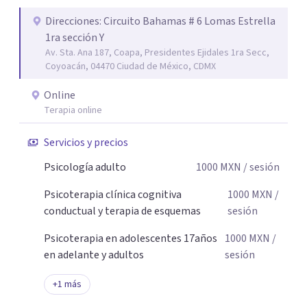
Acompaño a adolescentes (desde los 17 años), adultos y
parejas que desean superar la ansiedad, la depresión, el
Direcciones: Circuito Bahamas # 6 Lomas Estrella
1ra sección Y
estrés, los duelos, fortalecer su autoestima, establecer
Av. Sta. Ana 187, Coapa, Presidentes Ejidales 1ra Secc,
límites saludables, mejorar sus relaciones y afrontar los
Coyoacán, 04470 Ciudad de México, CDMX
desafíos de la vida con mayor seguridad y equilibrio. Será
un privilegio acompañarte en este camino hacia una vida
Online
con mayor bienestar y tranquilidad.
Terapia online
Servicios y precios
Psicología adulto
1000
MXN
/ sesión
Psicoterapia clínica cognitiva
1000
MXN
/
conductual y terapia de esquemas
sesión
Psicoterapia en adolescentes 17años
1000
MXN
/
en adelante y adultos
sesión
+
1
más