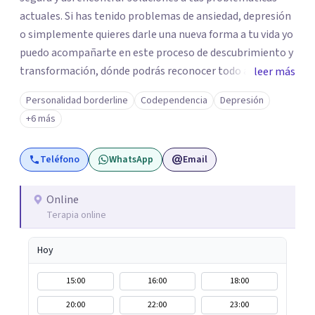
actuales. Si has tenido problemas de ansiedad, depresión
o simplemente quieres darle una nueva forma a tu vida yo
puedo acompañarte en este proceso de descubrimiento y
transformación, dónde podrás reconocer todo aquello
leer más
que te ha aqueja. Así que si buscas un espacio de compañía
Personalidad borderline
Codependencia
Depresión
seguro respetuoso y fraternal yo puedo acompañarte.
+6 más
Teléfono
WhatsApp
Email
Online
Terapia online
Hoy
15:00
16:00
18:00
20:00
22:00
23:00