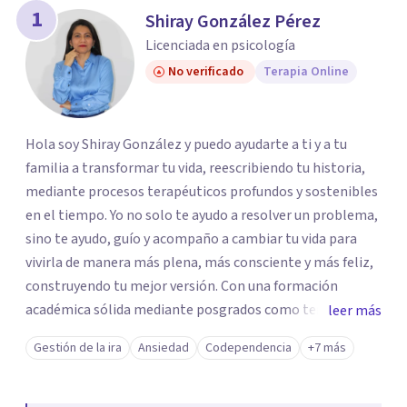
los profesionales que más se ajustan a tus
1
Shiray González Pérez
necesidades.
Licenciada en psicología
Responder cuestionario
No verificado
Terapia Online
Hola soy Shiray González y puedo ayudarte a ti y a tu
familia a transformar tu vida, reescribiendo tu historia,
mediante procesos terapéuticos profundos y sostenibles
en el tiempo. Yo no solo te ayudo a resolver un problema,
sino te ayudo, guío y acompaño a cambiar tu vida para
vivirla de manera más plena, más consciente y más feliz,
construyendo tu mejor versión. Con una formación
académica sólida mediante posgrados como terapeuta
leer más
breve, familiar e infantil, así como con respaldo
Gestión de la ira
Ansiedad
Codependencia
+7 más
profesional y experiencia clínica de más de 26 años y
personal te acompaño en el proceso con empatía
auténtica y comunicación clara y directa para darte