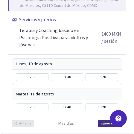
que les permitan conectar con su vida de maneras
de Morelos, 05110 Ciudad de México, CDMX
diferentes y avanzar hacia donde lo necesitan. Hago
procesos de terapia y coaching individual en línea o de
Servicios y precios
manera presencial en la Ciudad de México.
Terapia y Coaching basado en
Adicionalmente enseño herramientas de psicología
1400
MXN
Psicologia Positiva para adultos y
positiva y bienestar a grupos y equipos.
/ sesión
jóvenes
Lunes, 10 de agosto
17:00
17:40
18:20
Martes, 11 de agosto
17:00
17:40
18:20
Más días
Anterior
Siguiente