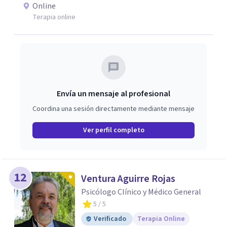
emociones, integrando herramientas basadas en
Online
evidencia con una comprensión profunda de la historia y
Terapia online
el contexto de cada persona.
Envía un mensaje al profesional
Coordina una sesión directamente mediante mensaje
Ver perfil completo
12
Ventura Aguirre Rojas
Psicólogo Clínico y Médico General
5
/ 5
Verificado
Terapia Online