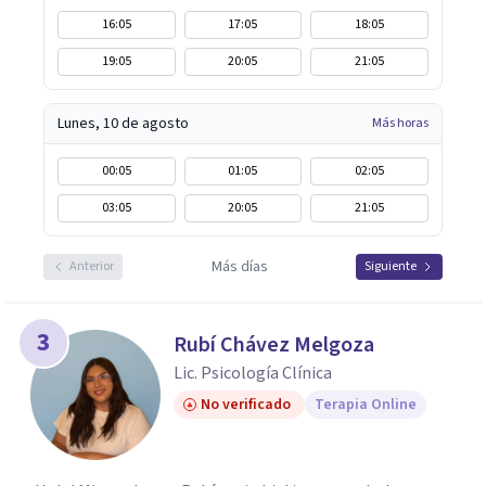
16:05
17:05
18:05
19:05
20:05
21:05
Lunes, 10 de agosto
Más horas
00:05
01:05
02:05
03:05
20:05
21:05
Más días
Anterior
Siguiente
3
Rubí Chávez Melgoza
Lic. Psicología Clínica
No verificado
Terapia Online