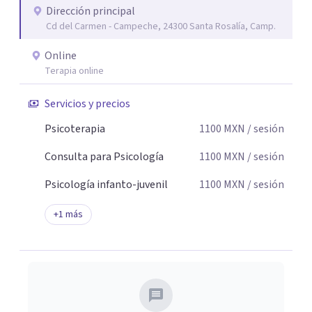
Dirección principal
seguridad emocional y una dirección firme de tu proceso
Cd del Carmen - Campeche, 24300 Santa Rosalía, Camp.
de cambio.
Online
Terapia online
Servicios y precios
Psicoterapia
1100
MXN
/ sesión
Consulta para Psicología
1100
MXN
/ sesión
Psicología infanto-juvenil
1100
MXN
/ sesión
+
1
más