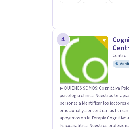
detrás. Mis sesiones son un espacio 
tiene un lugar y tu transformación es
empezar un camino profundo, real y
acompañarte. Agenda tu primera se
4
Cogni
Centr
Centro 
Verif
▶ QUIÉNES SOMOS: Cognittiva Psico
psicología clínica. Nuestras terapia
personas a identificar los factores
emocional y a encontrar las herram
apoyamos en la Terapia Cognitivo-
Psicoanalítica. Nuestros profesiona