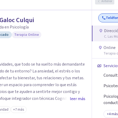
Anterior
Teléfo
Galoc Culqui
da en Psicología
Direcci
icado
Terapia Online
C. Las M
Online
Terapia o
tividades, que todo se ha vuelto más demandante
Servicio
do de tu entorno? La ansiedad, el estrés o los
Consult
ectar tu bienestar, tus relaciones y tus metas.
er un espacio para comprender lo que estás
Psicote
ios que te ayuden a sentirte mejor contigo y
Psicolog
leer más
conduct
 Terapia de Familia y Pareja, adaptando cada
ividad
+7 más
+
4
más