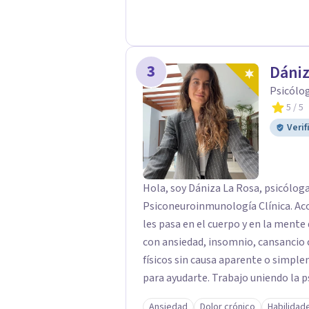
la transformación y el crecimiento
autodescubrimiento y sanación int
de presentarme, y estoy disponible 
¡Espero tener la oportunidad de tra
3
Dániz
vida plena y significativa!
Psicólo
5
/ 5
Verif
Hola, soy Dániza La Rosa, psicóloga
Psiconeuroinmunología Clínica. Ac
les pasa en el cuerpo y en la mente 
con ansiedad, insomnio, cansancio c
físicos sin causa aparente o simple
para ayudarte. Trabajo uniendo la 
inmune, hormonal y nervioso, para i
Ansiedad
Dolor crónico
Habilidad