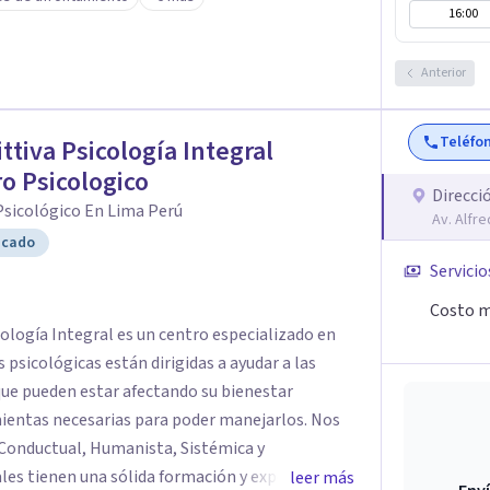
seguro, empático y sin juicios, donde tu historia
16:00
 posible. Si estás listo para priorizarte y
 sostenible hacia tu bienestar, será un honor
Anterior
sión y empecemos juntos este viaje.
Teléfo
ttiva Psicología Integral
o Psicologico
Direcci
Psicológico En Lima Perú
Av. Alfr
icado
Servicio
Costo m
logía Integral es un centro especializado en
s psicológicas están dirigidas a ayudar a las
 que pueden estar afectando su bienestar
ientas necesarias para poder manejarlos. Nos
Conductual, Humanista, Sistémica y
les tienen una sólida formación y experiencia.
leer más