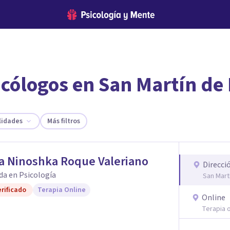
icólogos en San Martín de 
encontrar el psicólogo adecuado?
te ofreceremos los profesionales que más se ajustan a tus necesi
lidades
Más filtros
a Ninoshka Roque Valeriano
Direcci
da en Psicología
San Mart
rificado
Terapia Online
Online
Terapia o