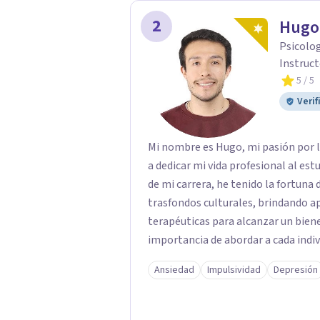
2
Hugo 
Psicolog
Instruct
5
/ 5
Verif
Mi nombre es Hugo, mi pasión por 
a dedicar mi vida profesional al estud
de mi carrera, he tenido la fortuna 
trasfondos culturales, brindando 
terapéuticas para alcanzar un bien
importancia de abordar a cada indi
conexión entre mente, cuerpo y esp
Ansiedad
Impulsividad
Depresión
con el bienestar de mis actientes e
búsqueda de nuevas herramientas y
práctica terapéutica. En resumen, m