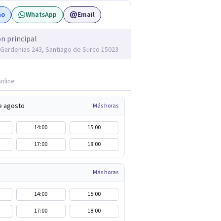
no
WhatsApp
Email
ón principal
s Gardenias 243, Santiago de Surco 15023
nline
de agosto
Más horas
14:00
15:00
17:00
18:00
Más horas
14:00
15:00
17:00
18:00