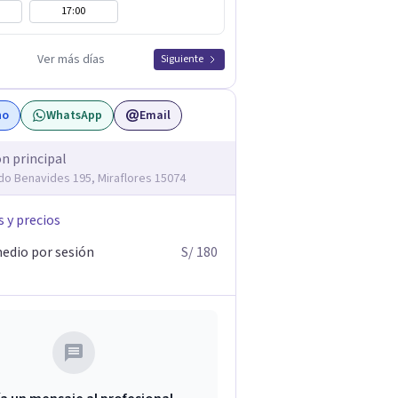
17:00
Ver más días
Siguiente
no
WhatsApp
Email
ón principal
edo Benavides 195, Miraflores 15074
s y precios
edio por sesión
S/ 180