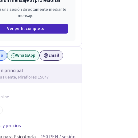
a un mensaje al profesional
a una sesión directamente mediante
mensaje
Ver perfil completo
no
WhatsApp
Email
ón principal
la Fuente, Miraflores 15047
nline
s y precios
a para Psicología
150
PEN
/ sesión