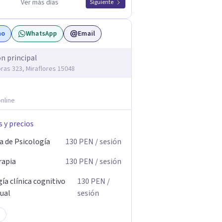
Ver más días
Siguiente
no
WhatsApp
Email
ón principal
oras 323, Miraflores 15048
nline
s y precios
a de Psicología
130
PEN
/ sesión
rapia
130
PEN
/ sesión
ía clínica cognitivo
130
PEN
/
ual
sesión