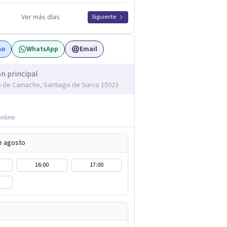
Ver más días
Siguiente
no
WhatsApp
Email
ón principal
o de Camacho, Santiago de Surco 15023
nline
de agosto
16:00
17:00