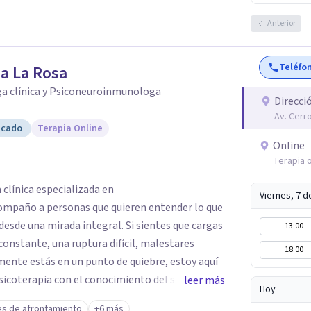
 personal, y juntos, emprender un camino de
Anterior
egral. Agradezco sinceramente la oportunidad
para cualquier consulta o apoyo que necesites.
bajar contigo y ser parte de tu camino hacia una
Teléfo
a La Rosa
ga clínica y Psiconeuroinmunologa
Direcci
Av. Cerr
icado
Terapia Online
Online
Terapia o
 clínica especializada en
Viernes, 7 
ompaño a personas que quieren entender lo que
desde una mirada integral. Si sientes que cargas
13:00
onstante, una ruptura difícil, malestares
18:00
mente estás en un punto de quiebre, estoy aquí
psicoterapia con el conocimiento del sistema
leer más
Hoy
r más allá del síntoma y descubrir qué hay
es de afrontamiento
+6 más