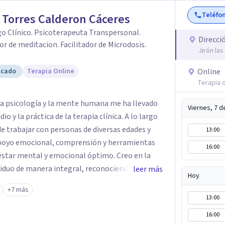
Teléfo
Torres Calderon Cáceres
o Clínico. Psicoterapeuta Transpersonal.
Direcci
or de meditacion. Facilitador de Microdosis.
Jirón la
icado
Terapia Online
Online
Terapia o
la psicología y la mente humana me ha llevado
Viernes, 7 
io y la práctica de la terapia clínica. A lo largo
de trabajar con personas de diversas edades y
13:00
apoyo emocional, comprensión y herramientas
16:00
estar mental y emocional óptimo. Creo en la
viduo de manera integral, reconociendo la
leer más
Hoy
íritu en el proceso de sanación. Mi compromiso
+7 más
s inquebrantable, y estoy en constante
13:00
 conocimientos para seguir enriqueciendo mi
16:00
i objetivo es guiar a quienes buscan ayuda hacia