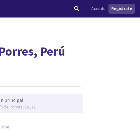
Accede
Regístrate
Porres, Perú
dades.
ón principal
ín de Porres, 15112
nline