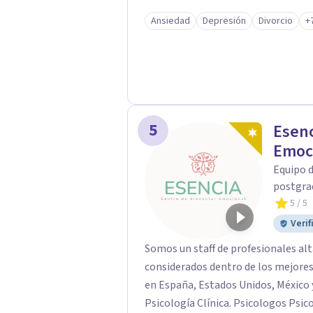
Resaltamos que nuestro trabajo es p
Ansiedad
Depresión
Divorcio
+
intervención que utilizamos son di
uno de nuestros pacientes de maner
tienen una formación sólida con est
extranjero y han laborado en diver
Colombia, EEUU, Puerto Rico y Perú
ayuda profesional que necesitas.
5
Esenc
Emoc
Equipo 
postgra
5
/ 5
Verif
Somos un staff de profesionales al
considerados dentro de los mejore
en España, Estados Unidos, México y
Psicología Clínica. Psicologos Psi