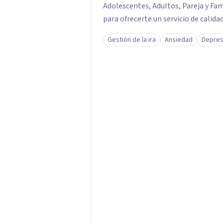
Adolescentes, Adultos, Pareja y Fa
para ofrecerte un servicio de calid
brindarte el apoyo que tanto nece
Gestión de la ira
Ansiedad
Depres
técnicas/herramientas psicoterapé
🇵🇪: San Borja, Surco, Miraflores, 
Magdalena, Los Olivos. Los servicio
Intervención Informes Psicológicos Terapia Emocional para Niños Terapia de
Pareja Terapia Psicológica Adultos
Psicoterapia Entrenamiento para P
Gestalt Terapia Familiar Psicotera
Terapia de Aceptación y Compromis
nuestra página web: consultoriolir