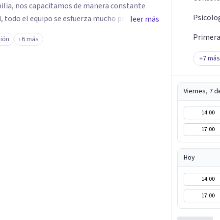
milia, nos capacitamos de manera constante
Psicolo
ad, todo el equipo se esfuerza mucho por
leer más
sitas, acompañarte desde el lado humano y con
Primera 
ión
+6 más
uticas Contamos con 9 sedes en Lima Perú
San Isidro, Jesús Maria, Pueblo Libre, San Miguel,
+
7
más
s que brindamos son: Evaluación - Diagnóstico -
Viernes, 7 
 – Adolescentes Terapia Cognitivo Conductual
adres Orientación Vocacional Psicoterapia
14:00
pia para adolescentes Terapia para adultos
17:00
o Activación Conductual Mindfulness Visita
ia.com
Hoy
14:00
17:00