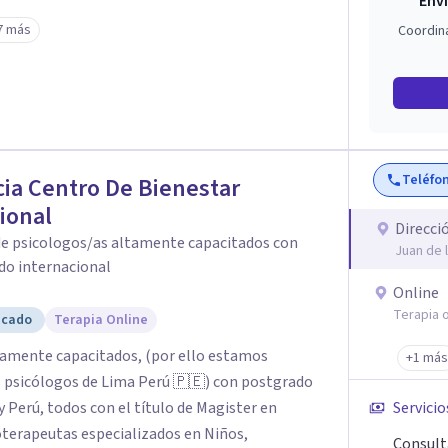
Enví
ersonalizado; es decir las estrategias de
7 más
Coordin
señadas para resolver la problemática de cada
a individual. Nuestros psicólogos y psicólogas
udios de pregrado y postgrado en el Perú y el
sos países como: España, Reino Unido, Ecuador,
 por lo que están preparados para brindarte la
Teléfo
ia Centro De Bienestar
ional
Direcci
de psicologos/as altamente capacitados con
Juan de 
do internacional
Online
Terapia o
icado
Terapia Online
tamente capacitados, (por ello estamos
+1 más
s psicólogos de Lima Perú 🇵🇪) con postgrado
 Perú, todos con el título de Magister en
Servicio
coterapeutas especializados en Niños,
Consult