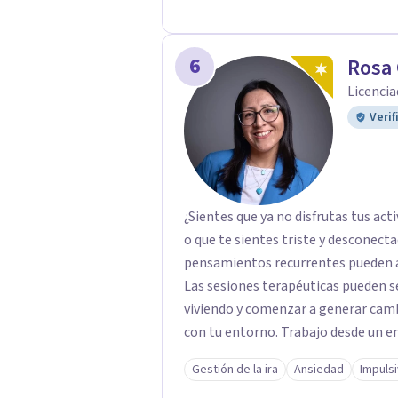
6
Rosa 
Licencia
Verif
¿Sientes que ya no disfrutas tus ac
o que te sientes triste y desconecta
pensamientos recurrentes pueden af
Las sesiones terapéuticas pueden s
viviendo y comenzar a generar camb
con tu entorno. Trabajo desde un enfoque integrador con técnicas Cognitivo-
Conductuales, Arteterapia Gestalt y
Gestión de la ira
Ansiedad
Impuls
proceso a tus necesidades. Acompaño a adultos que atraviesan ansiedad,