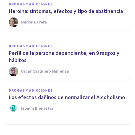
DROGAS Y ADICCIONES
DROGAS Y ADICCIONES
¿La droga mata realmente?
Heroína: síntomas, efectos y tipo de abstinencia
Marcela Prera
Melina N. Gancedo
DROGAS Y ADICCIONES
Perfil de la persona dependiente, en 9 rasgos y
hábitos
Oscar Castillero Mimenza
DROGAS Y ADICCIONES
Los efectos dañinos de normalizar el Alcoholismo
Fromm Bienestar