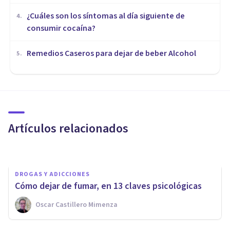
¿Cuáles son los síntomas al día siguiente de
4
.
consumir cocaína?
Remedios Caseros para dejar de beber Alcohol
5
.
DROGAS Y ADICCIONES
¿Cómo prevenir el consumo de
drogas en jóvenes? 8 consejos
Artículos relacionados
Isabel Rovira Salvador
DROGAS Y ADICCIONES
Cómo dejar de fumar, en 13 claves psicológicas
Oscar Castillero Mimenza