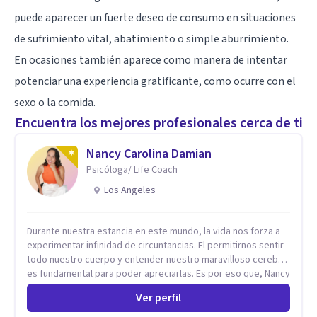
puede aparecer un fuerte deseo de consumo en situaciones
de sufrimiento vital, abatimiento o simple aburrimiento.
En ocasiones también aparece como manera de intentar
potenciar una experiencia gratificante, como ocurre con el
sexo o la comida.
Encuentra los mejores profesionales cerca de ti
Nancy Carolina Damian
Psicóloga/ Life Coach
Los Angeles
Durante nuestra estancia en este mundo, la vida nos forza a
experimentar infinidad de circuntancias. El permitirnos sentir
todo nuestro cuerpo y entender nuestro maravilloso cerebro,
es fundamental para poder apreciarlas. Es por eso que, Nancy
Damian esta dispuesta a brindarte una mano amiga atravez de
Ver perfil
herramientas fundamentales para crecer y fortalecer tu
mente, alma y SER. El cómo percibimos y manejamos