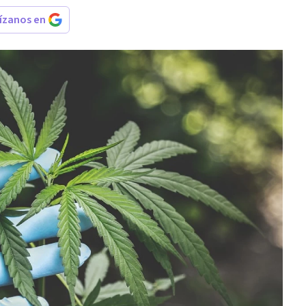
rízanos en