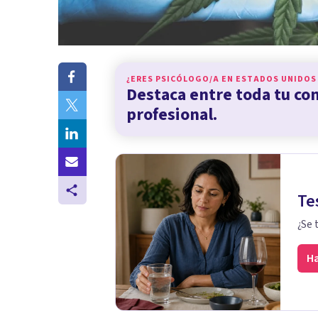
¿ERES PSICÓLOGO/A EN
ESTADOS UNIDOS
Destaca entre toda tu c
profesional.
Te
¿Se 
Ha