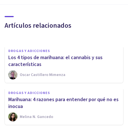
​El cannabis aumenta un 40%
el riesgo de brote psicótico
Artículos relacionados
Oscar Castillero Mimenza
DROGAS Y ADICCIONES
Los 4 tipos de marihuana: el cannabis y sus
características
Oscar Castillero Mimenza
DROGAS Y ADICCIONES
La legalización de la
DROGAS Y ADICCIONES
marihuana en México y sus
Marihuana: 4 razones para entender por qué no es
efectos
inocua
Melina N. Gancedo
Oscar Castillero Mimenza