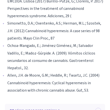
EMCDDA. Lisboa (2017) Burillo-Putze, G.; Llorens, P. 2017)
Perspectives in the treatment of cannabinoid
hyperemesis syndrome. Adiciones, 29 (
Simonetto, D.A.; Oxentenko, A.S.; Herman, M.L.; Szostek,
J.H. (2012) Cannabinoid hyperemesis: A case series of 98
patients. Mayo Clin Proc., 87
Ochoa-Mangado, E.; Jiménez Giménez, M.; Salvador
Vadillo, E.; Madoz-Gúrpide. A. (2009). Vómitos cíclicos
secundarios al consumo de cannabis. Gastroenterol
Hepatol., 32.
Allen, J.H. de Moore, G.M.; Heddle, R.; Twartz, J.C. (2004)
Cannabinoid hyperemesis: Cyclical hyperemesis in
association with chronic cannabis abuse. Gut, 53.