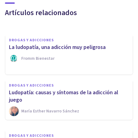
tabaco
Artículos relacionados
Samuel Antonio Sánchez Amador
DROGAS Y ADICCIONES
La ludopatía, una adicción muy peligrosa
Fromm Bienestar
DROGAS Y ADICCIONES
DROGAS Y ADICCIONES
Ludopatía: causas y síntomas de la adicción al
¿Existe la adicción a la cafeína?
juego
María Esther Navarro Sánchez
Erin Sánchez
DROGAS Y ADICCIONES