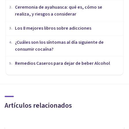
Ceremonia de ayahuasca: qué es, cómo se
2
.
realiza, y riesgos a considerar
Los 8 mejores libros sobre adicciones
3
.
¿Cuáles son los síntomas al día siguiente de
4
.
consumir cocaína?
Remedios Caseros para dejar de beber Alcohol
5
.
DROGAS Y ADICCIONES
¿Qué son las drogas? Resumen
de sus características y efectos
Artículos relacionados
Clínicas Cita