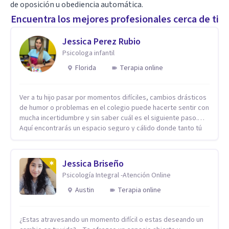
de oposición u obediencia automática.
Encuentra los mejores profesionales cerca de ti
Jessica Perez Rubio
Psicologa infantil
Florida
Terapia online
Ver a tu hijo pasar por momentos difíciles, cambios drásticos
de humor o problemas en el colegio puede hacerte sentir con
mucha incertidumbre y sin saber cuál es el siguiente paso.
Aquí encontrarás un espacio seguro y cálido donde tanto tú
como tus hijos se sentirán realmente escuchados,
comprendidos y apoyados para recuperar la tranquilidad en
casa. Me especializo en guiar a familias a través de
Jessica Briseño
herramientas prácticas y dinámicas adaptadas a la edad de
Psicología Integral -Atención Online
cada menor, dejando de lado las etiquetas y los tecnicismos.
Mi forma de trabajar se centra en entender las emociones
Austin
Terapia online
que hay detrás del comportamiento, ayudándoles a
desarrollar la confianza necesaria para superar sus retos y
¿Estas atravesando un momento difícil o estas deseando un
fortaleciendo la comunicación entre ustedes. Acompaño a