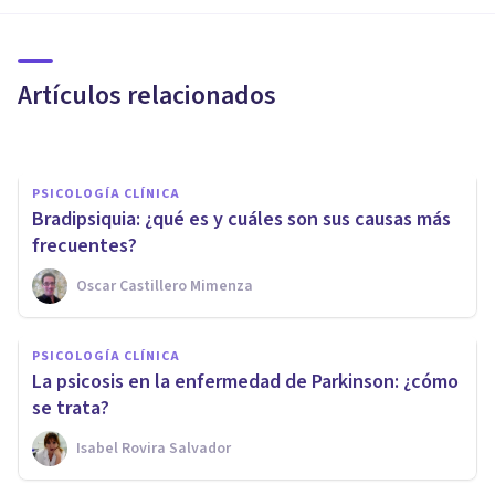
Alogia: cuando el lenguaje y el
pensamiento dejan de fluir
Artículos relacionados
Oscar Castillero Mimenza
PSICOLOGÍA CLÍNICA
Bradipsiquia: ¿qué es y cuáles son sus causas más
frecuentes?
Oscar Castillero Mimenza
PSICOLOGÍA CLÍNICA
PSICOLOGÍA CLÍNICA
Demencia frontotemporal:
La psicosis en la enfermedad de Parkinson: ¿cómo
causas, síntomas y tratamiento
se trata?
Isabel Rovira Salvador
Isabel Rovira Salvador