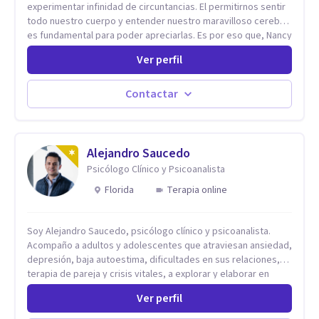
experimentar infinidad de circuntancias. El permitirnos sentir
todo nuestro cuerpo y entender nuestro maravilloso cerebro,
es fundamental para poder apreciarlas. Es por eso que, Nancy
Damian esta dispuesta a brindarte una mano amiga atravez de
Ver perfil
herramientas fundamentales para crecer y fortalecer tu
mente, alma y SER. El cómo percibimos y manejamos
nuestros diarios sucesos es el detonator que nos lleva al
Contactar
resultado de efectos impactantes que se nos quedaran
memorables. Ayudar a otros seres humanos a disfrutar de la
hermosa vida que hay, es mi placer y deleite ya que ser FELIZ
es derecho de toda la GENTE.
Alejandro Saucedo
Psicólogo Clínico y Psicoanalista
Florida
Terapia online
Soy Alejandro Saucedo, psicólogo clínico y psicoanalista.
Acompaño a adultos y adolescentes que atraviesan ansiedad,
depresión, baja autoestima, dificultades en sus relaciones,
terapia de pareja y crisis vitales, a explorar y elaborar en
profundidad los conflictos internos que generan malestar en
Ver perfil
su presente. A través del proceso psicoanalítico de
autoconocimiento y análisis, es posible acceder a las