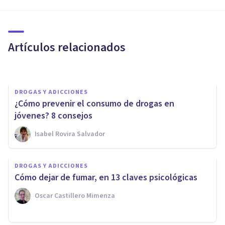
DROGAS Y ADICCIONES
¿La droga mata realmente?
Artículos relacionados
Melina N. Gancedo
DROGAS Y ADICCIONES
¿Cómo prevenir el consumo de drogas en
jóvenes? 8 consejos
Isabel Rovira Salvador
DROGAS Y ADICCIONES
DROGAS Y ADICCIONES
Heroína: síntomas, efectos y
Cómo dejar de fumar, en 13 claves psicológicas
tipo de abstinencia
Oscar Castillero Mimenza
Marcela Prera