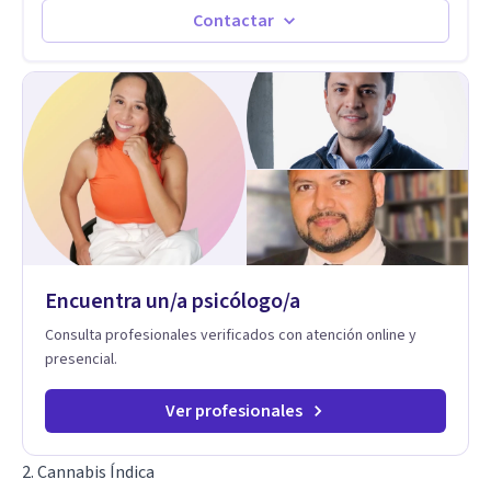
historias personales, elaborar las experiencias del pasado y
Contactar
resignificarlas, liberando su influencia para construir un futuro
con mayor libertad y autenticidad. La terapia psicoanalítica
crea un espacio de verbalización libre y sin filtros. A través de
esta conversación abierta y del trabajo analítico conjunto, se
exploran las vivencias que aún condicionan el presente, se les
otorga un nuevo sentido y se transforma su impacto
emocional. De esta forma, los pacientes logran mayor
claridad sobre sí mismos, reducen significativamente su
sufrimiento y alcanzan cambios profundos y duraderos en su
vida y relaciones personales.
Encuentra un/a psicólogo/a
Consulta profesionales verificados con atención online y
presencial.
Ver profesionales
2. Cannabis Índica