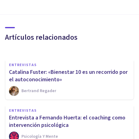
UPAD Psicología & Coaching:
«Alcanzar el éxito social pasa
por alcanzar el éxito personal»
Artículos relacionados
Bertrand Regader
ENTREVISTAS
Catalina Fuster: «Bienestar 10 es un recorrido por
el autoconocimiento»
Bertrand Regader
ENTREVISTAS
Silvia Guarnieri: «Hemos sido
ENTREVISTAS
educados para pensar, no para
Entrevista a Fernando Huerta: el coaching como
sentir»
intervención psicológica
Psicología Y Mente
Psicología Y Mente