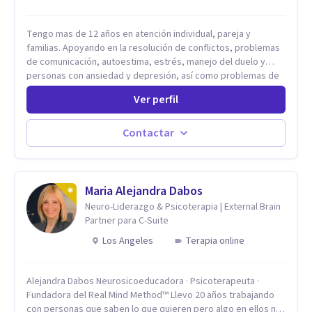
Tengo mas de 12 años en atención individual, pareja y
familias. Apoyando en la resolución de conflictos, problemas
de comunicación, autoestima, estrés, manejo del duelo y
personas con ansiedad y depresión, así como problemas de
conducta y comportamiento. Desarrollo de personas
Ver perfil
maximizando su potencial y elevando su desempeño.
Estableciendo metas a corto y largo plazo, es vital para la
vida de cada uno tener su propia vision.
Contactar
Maria Alejandra Dabos
Neuro-Liderazgo & Psicoterapia | External Brain
Partner para C-Suite
Los Angeles
Terapia online
Alejandra Dabos Neurosicoeducadora · Psicoterapeuta ·
Fundadora del Real Mind Method™ Llevo 20 años trabajando
con personas que saben lo que quieren pero algo en ellos no