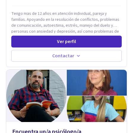
Tengo mas de 12 años en atención individual, pareja y
familias. Apoyando en la resolución de conflictos, problemas
de comunicación, autoestima, estrés, manejo del duelo y
personas con ansiedad y depresión, así como problemas de
conducta y comportamiento. Desarrollo de personas
Ver perfil
maximizando su potencial y elevando su desempeño.
Estableciendo metas a corto y largo plazo, es vital para la
vida de cada uno tener su propia vision.
Contactar
Encuentra un/a psicólogo/a