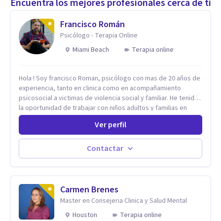
Encuentra los mejores profesionales cerca de ti
Francisco Román
Psicólogo - Terapia Online
Miami Beach
Terapia online
Hola ! Soy francisco Roman, psicólogo con mas de 20 años de
experiencia, tanto en clinica como en acompañamiento
psicosocial a victimas de violencia social y familiar. He tenido
la oportunidad de trabajar con niños adultos y familias en
todos los espacios y esto me ha dado un una variedad de
Ver perfil
aprendizajes que ahora pongo a tu disposicion. En la
actualidad puedo atenderte de manera presencial y/o virtual,
de lunes a sabado. el costo de cada sesión lo acordamos en
Contactar
el primer contacto
Carmen Brenes
Master en Consejeria Clinica y Salud Mental
Houston
Terapia online