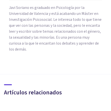
Javi Soriano es graduado en Psicología por la
Universidad de Valencia y está acabando un Máster en
Investigación Psicosocial. Le interesa todo lo que tiene
que ver con las personas y la sociedad, pero le encanta
leer y escribir sobre temas relacionados con el género,
la sexualidad y las minorías. Es una persona muy
curiosa a la que le encantan los debates y aprender de
los demás.
PSICOLOGÍA CLÍNICA
Descubren un Trauma
heredado por la Vía
Epigenética en refugiados
Artículos relacionados
sirios
Javi Soriano