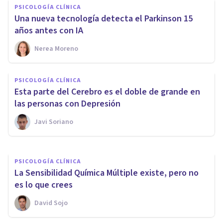
PSICOLOGÍA CLÍNICA
Una nueva tecnología detecta el Parkinson 15
años antes con IA
Nerea Moreno
PERSONALIDAD
Por qué los Psicópatas son
PSICOLOGÍA CLÍNICA
menos sensibles al Dolor de los
Esta parte del Cerebro es el doble de grande en
demás
las personas con Depresión
Javi Soriano
Javi Soriano
PSICOLOGÍA CLÍNICA
La Sensibilidad Química Múltiple existe, pero no
es lo que crees
David Sojo