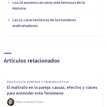
Los 10 asesinos en serie más famosos de la
5
.
Historia
Las 11 características de los hombres
6
.
maltratadores
PSICOLOGÍA FORENSE Y CRIMINALÍSTICA
Violencia intrafamiliar: cómo
surge y cómo detectarla
Artículos relacionados
Angel Ximenez
PSICOLOGÍA FORENSE Y CRIMINALÍSTICA
​El maltrato en la pareja: causas, efectos y claves
para entender este fenómeno
Marta Guerri Pons
PSICOLOGÍA FORENSE Y CRIMINALÍSTICA