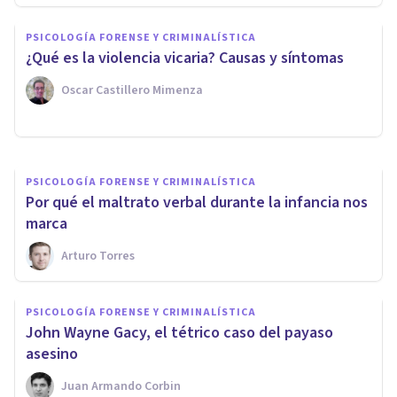
¿Por qué ocurre la violencia de
PSICOLOGÍA FORENSE Y CRIMINALÍSTICA
género en la pareja? 3 teorías
​¿Qué es la violencia vicaria? Causas y síntomas
sobre ello
Oscar Castillero Mimenza
Iratxe López Fuentes
PSICOLOGÍA FORENSE Y CRIMINALÍSTICA
​Por qué el maltrato verbal durante la infancia nos
marca
Arturo Torres
PSICOLOGÍA FORENSE Y CRIMINALÍSTICA
​John Wayne Gacy, el tétrico caso del payaso
asesino
Juan Armando Corbin