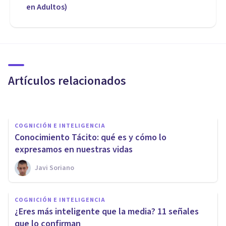
en Adultos)
PSICOLOGÍA
Bilingüismo e inteligencia,
personalidad y creatividad:
¿cómo se relacionan?
Artículos relacionados
Alex Figueroba
COGNICIÓN E INTELIGENCIA
Conocimiento Tácito: qué es y cómo lo
expresamos en nuestras vidas
Javi Soriano
COGNICIÓN E INTELIGENCIA
Los 4 tipos de razonamiento
COGNICIÓN E INTELIGENCIA
principales (y sus
​¿Eres más inteligente que la media? 11 señales
características)
que lo confirman