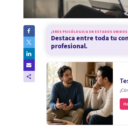
¿ERES PSICÓLOGO/A EN
ESTADOS UNIDOS
Destaca entre toda tu c
profesional.
Te
¿Cóm
Ha