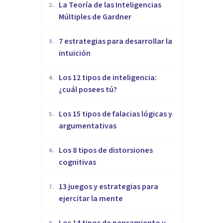
La Teoría de las Inteligencias
2
.
Múltiples de Gardner
7 estrategias para desarrollar la
3
.
intuición
Los 12 tipos de inteligencia:
4
.
¿cuál posees tú?
Los 15 tipos de falacias lógicas y
5
.
argumentativas
Los 8 tipos de distorsiones
6
.
cognitivas
13 juegos y estrategias para
7
.
ejercitar la mente
Los 14 tipos de pensamiento y