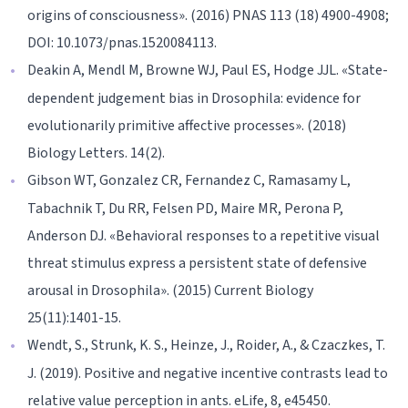
origins of consciousness». (2016) PNAS 113 (18) 4900-4908;
DOI: 10.1073/pnas.1520084113.
Deakin A, Mendl M, Browne WJ, Paul ES, Hodge JJL. «State-
dependent judgement bias in Drosophila: evidence for
evolutionarily primitive affective processes». (2018)
Biology Letters. 14(2).
Gibson WT, Gonzalez CR, Fernandez C, Ramasamy L,
Tabachnik T, Du RR, Felsen PD, Maire MR, Perona P,
Anderson DJ. «Behavioral responses to a repetitive visual
threat stimulus express a persistent state of defensive
arousal in Drosophila». (2015) Current Biology
25(11):1401-15.
Wendt, S., Strunk, K. S., Heinze, J., Roider, A., & Czaczkes, T.
J. (2019). Positive and negative incentive contrasts lead to
relative value perception in ants. eLife, 8, e45450.