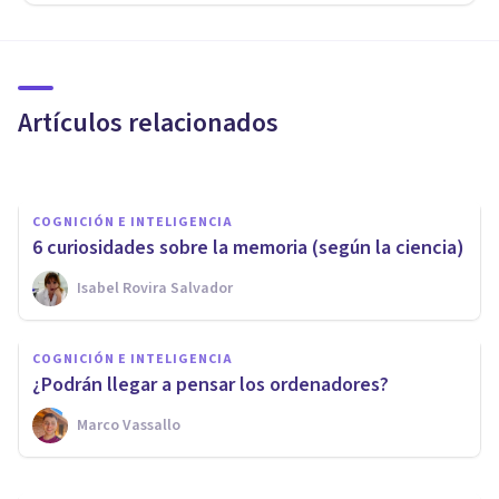
COGNICIÓN E INTELIGENCIA
Test de la Torre de Hanoi: ¿qué
es y qué mide?
Artículos relacionados
Isabel Rovira Salvador
COGNICIÓN E INTELIGENCIA
6 curiosidades sobre la memoria (según la ciencia)
Isabel Rovira Salvador
COGNICIÓN E INTELIGENCIA
COGNICIÓN E INTELIGENCIA
La Inteligencia de los Elefantes
¿Podrán llegar a pensar los ordenadores?
Marco Vassallo
Lucía Gómez