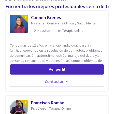
Encuentra los mejores profesionales cerca de ti
Carmen Brenes
Master en Consejeria Clinica y Salud Mental
Houston
Terapia online
Tengo mas de 12 años en atención individual, pareja y
familias. Apoyando en la resolución de conflictos, problemas
de comunicación, autoestima, estrés, manejo del duelo y
personas con ansiedad y depresión, así como problemas de
conducta y comportamiento. Desarrollo de personas
Ver perfil
maximizando su potencial y elevando su desempeño.
Estableciendo metas a corto y largo plazo, es vital para la
vida de cada uno tener su propia vision.
Contactar
Francisco Román
Psicólogo - Terapia Online