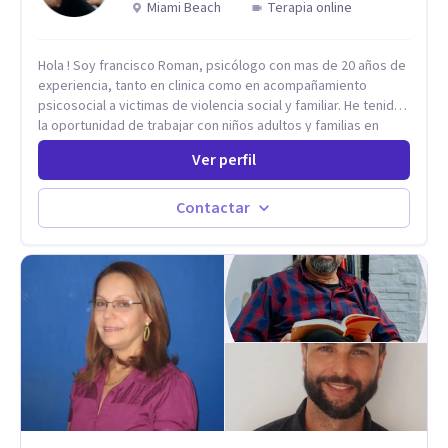
Miami Beach
Terapia online
Hola ! Soy francisco Roman, psicólogo con mas de 20 años de
experiencia, tanto en clinica como en acompañamiento
psicosocial a victimas de violencia social y familiar. He tenido
la oportunidad de trabajar con niños adultos y familias en
todos los espacios y esto me ha dado un una variedad de
Ver perfil
aprendizajes que ahora pongo a tu disposicion. En la
actualidad puedo atenderte de manera presencial y/o virtual,
de lunes a sabado. el costo de cada sesión lo acordamos en
Contactar
el primer contacto