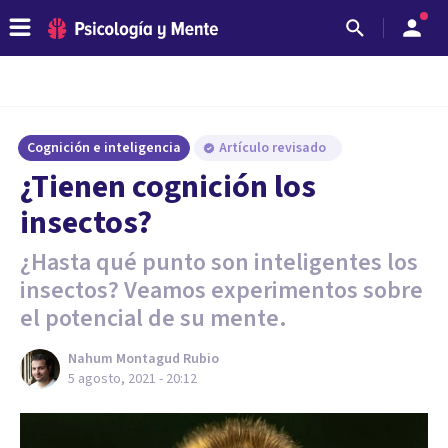
Cognición e inteligencia
Artículo revisado
¿Tienen cognición los
insectos?
¿Hasta qué punto son inteligentes los
insectos? Veamos experimentos sobre
el potencial de su mente.
Nahum Montagud Rubio
5 agosto, 2021 - 20:12