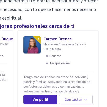
puede permitir tolerar la incertidumbre y ofrecer
e necesidad, con lo que se hace menos necesario
 espiritual.
ores profesionales cerca de ti
z Duque
Carmen Brenes
ION DE
Master en Consejeria Clinica y
Salud Mental
ine
Houston
Terapia online
r…
erza
Tengo mas de 12 años en atención individual,
uelta
pareja y familias. Apoyando en la resolución de
conflictos, problemas de comunicación,
con
autoestima, estrés, manejo del duelo y
personas con ansiedad y depresión, así como
adas
Ver perfil
Contactar
problemas de conducta y comportamiento.
baja
Desarrollo de personas maximizando su