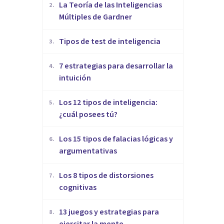
La Teoría de las Inteligencias
2
.
Múltiples de Gardner
​Tipos de test de inteligencia
3
.
7 estrategias para desarrollar la
4
.
intuición
Los 12 tipos de inteligencia:
5
.
¿cuál posees tú?
Los 15 tipos de falacias lógicas y
6
.
argumentativas
Los 8 tipos de distorsiones
7
.
cognitivas
13 juegos y estrategias para
8
.
ejercitar la mente