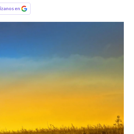
rízanos en