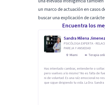
una elevada inteligencia también 
un marco de actuación en casos d
buscar una explicación de carácter
Encuentra los mej
Sandra Milena Jimene
PSICÓLOGA EXPERTA - RELAC
PAREJA Y ANSIEDAD
Miami
Terapia onl
Has intentado cambiar, entenderte o solta
pero vuelves a lo mismo? No es falta de fu
ni de voluntad. Es una raíz emocional no res
que sigue dirigiendo tu vida. La Dra. Sandra
Milena Jiménez Duque es psicóloga clínica 
más de 10 años de experiencia, reconocida
como una de las profesionales más destac
en el abordaje profundo de la ansiedad, la 