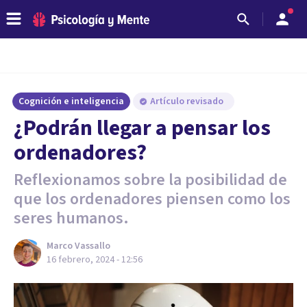
Cognición e inteligencia
Artículo revisado
¿Podrán llegar a pensar los
ordenadores?
Reflexionamos sobre la posibilidad de
que los ordenadores piensen como los
seres humanos.
Marco Vassallo
16 febrero, 2024 - 12:56