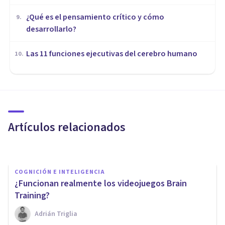
¿Qué es el pensamiento crítico y cómo
9
.
desarrollarlo?
Las 11 funciones ejecutivas del cerebro humano
10
.
COGNICIÓN E INTELIGENCIA
Los 10 países mas inteligentes
según su Cociente Intelectual
Artículos relacionados
Juan Armando Corbin
COGNICIÓN E INTELIGENCIA
¿Funcionan realmente los videojuegos Brain
Training?
Adrián Triglia