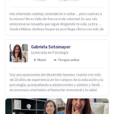
Has intentado cambiar, entenderte o soltar… pero vuelves a
lo mismo? No es falta de fuerza ni de voluntad. Es una raíz
emocional no resuelta que sigue dirigiendo tu vida. La Dra.
Sandra Milena Jiménez Duque es psicóloga clínica con más de
10 años de experiencia, reconocida como una de las
profesionales más destacadas en el abordaje profundo de la
ansiedad, la baja autoestima, la dependencia emocional y los
Gabriela Sotomayor
conflictos de pareja. Ha trabajado con pacientes en
Licenciada en Psicologia
diferentes países, acompañando procesos complejos. Su
enfoque terapéutico se diferencia por una premisa clara: no
Miami
Terapia online
trabaja el síntoma, trabaja la raíz que lo origina. Su
metodología interviene en tres niveles: regulación del
Soy una apasionada del desarrollo humano. Cuento con más
sistema emocional, reprocesamiento de heridas de la
de 20 años de experiencia en los campos de la educación y la
infancia y reestructuración cognitiva profunda, permitiendo
psicología, acompañando a adolescentes y adultos y familias
transformar patrones, emociones y decisiones desde su
en procesos orientados al bienestar emocional y la salud
origen. Si buscas un proceso superficial, este no es el lugar.
mental. Mi visión es contribuir, a través de mi trabajo, a que
Pero si estás listo(a) para comprender, sanar y transformar la
las personas accedan a una vida más digna, plena y con
raíz de lo que te ocurre, la Dra. Sandra Milena Jiménez Duque
sentido. Considero que esto es posible cuando
es una de las mejores opciones para acompañarte. Porque
desarrollamos una mayor conciencia de nuestro mundo
cuando sanas tu mundo interno, cambias tu forma de pensar,