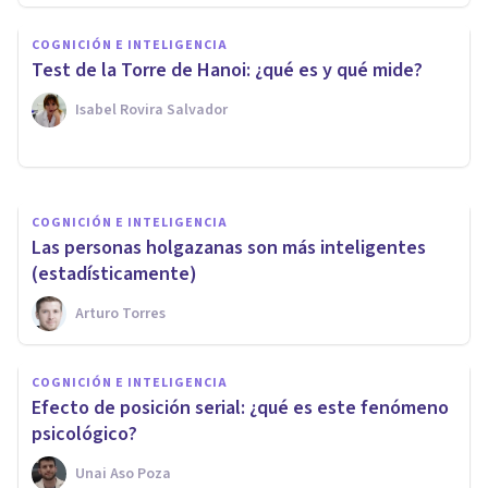
COGNICIÓN E INTELIGENCIA
COGNICIÓN E INTELIGENCIA
6 curiosidades sobre la
Test de la Torre de Hanoi: ¿qué es y qué mide?
memoria (según la ciencia)
Isabel Rovira Salvador
Isabel Rovira Salvador
COGNICIÓN E INTELIGENCIA
Las personas holgazanas son más inteligentes
(estadísticamente)
Arturo Torres
COGNICIÓN E INTELIGENCIA
Efecto de posición serial: ¿qué es este fenómeno
psicológico?
Unai Aso Poza