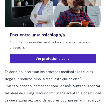
interior y de la manera en que nuestras experiencias influyen
de elegir y de vivir.
en nuestra forma de sentir, pensar y relacionarnos. Mi misión
es ofrecer un espacio de acompañamiento en salud mental
basado en la comprensión, la compasión y el respeto por el
ritmo de cada persona. Integro conocimientos y herramientas
de la psicología con un enfoque informado en trauma para
ayudar a mis clientes a comprender sus conflictos internos,
Encuentra un/a psicólogo/a
fortalecer sus recursos personales, desarrollar nuevas
estrategias de afrontamiento y avanzar con mayor claridad,
Consulta profesionales verificados con atención online y
resiliencia y bienestar. Creo profundamente en la
presencial.
autoconciencia como un camino fundamental para la
transformación personal y para construir una vida más
auténtica y significativa.
Ver profesionales
Es decir, no interesan los procesos mediante los cuales
llega al producto, sino la respuesta que da en sí.
Con este criterio, parece ser cada vez más tentador aceptar
las ideas de Turing. Hacerlo implicaría aceptar la posibilidad
de que alguna vez los ordenadores podrían ser animadas, ya